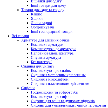
Вішалки для одягу
Інші товари для дому
Товари для саду та городу
Кашпо
Ящики
Лійки садові
Обприскувачі
Інші господарські товари
Всі товари
Арматура для зливних бачків
Комплект арматури
Комплектуючі до арматури
Наповнювальна арматура
Спускна арматура
Без категорії
Сидіння для унітазу
Комплектуючі до сидінь
Сидіння з металевим кріпленням
Сидіння з мікроліфтом
Сидіння з пластиковим кріпленням
Сифони
Гофросифони та гофротруби
Комплектуючі до сифонів
Сифони для ванн та душових піддонів
Сифони для умивальників, мийок та раковин