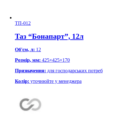
ТП-012
Таз “Бонапарт”, 12л
Об'єм, л:
12
Розмір, мм:
425×425×170
Призначення:
для господарських потреб
Колір:
уточнюйте у менеджера