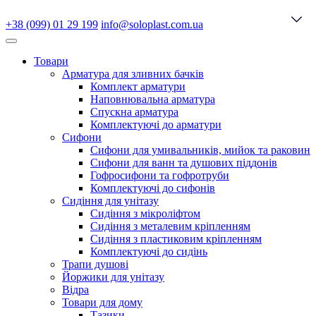
+38 (099) 01 29 199
info@soloplast.com.ua
Товари
Арматура для зливних бачків
Комплект арматури
Наповнювальна арматура
Спускна арматура
Комплектуючі до арматури
Сифони
Сифони для умивальників, мийок та раковин
Сифони для ванн та душових піддонів
Гофросифони та гофротруби
Комплектуючі до сифонів
Сидіння для унітазу
Сидіння з мікроліфтом
Сидіння з металевим кріпленням
Сидіння з пластиковим кріпленням
Комплектуючі до сидінь
Трапи душові
Йоржики для унітазу
Відра
Товари для дому
Тазики