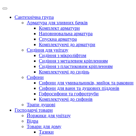
Сантехнічна група
Арматура для зливних бачків
Комплект арматури
Наповнювальна арматура
Спускна арматура
Комплектуючі до арматури
Сидіння для унітазу
Сидіння з мікроліфтом
Сидіння з металевим кріпленням
Сидіння з пластиковим кріпленням
Комплектуючі до сидінь
Сифони
Сифони для умивальників, мийок та раковин
Сифони для ванн та душових піддонів
Гофросифони та гофротруби
Комплектуючі до сифонів
Трапи душові
Господарчі товари
Йоржики для унітазу
Відра
Товари для дому
Тазики