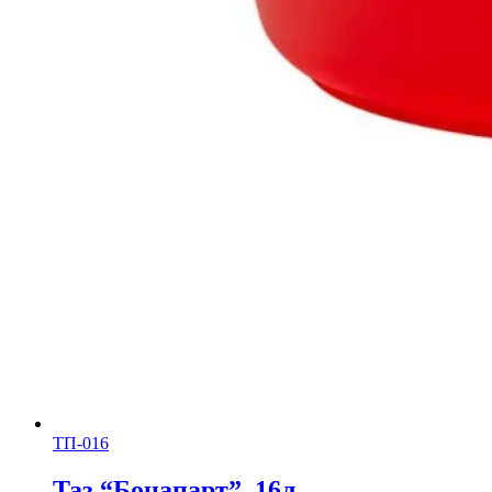
ТП-016
Таз “Бонапарт”, 16л