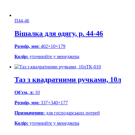
П44-46
Вішалка для одягу, р. 44-46
Розмір, мм:
402×10×179
Колір:
уточнюйте у менеджера
ТК-010
Таз з квадратними ручками, 10л
Об'єм, л:
10
Розмір, мм:
337×340×177
Призначення:
для господарських потреб
Колір:
уточнюйте у менеджера