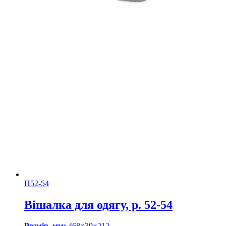
П52-54
Вішалка для одягу, р. 52-54
Розмір, мм:
468×39×212