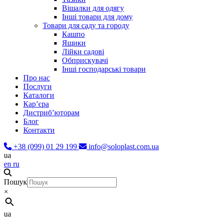
Вішалки для одягу
Інші товари для дому
Товари для саду та городу
Кашпо
Ящики
Лійки садові
Обприскувачі
Інші господарські товари
Про нас
Послуги
Каталоги
Карʼєра
Дистриб’юторам
Блог
Контакти
+38 (099) 01 29 199
info@soloplast.com.ua
ua
en
ru
Пошук
×
ua