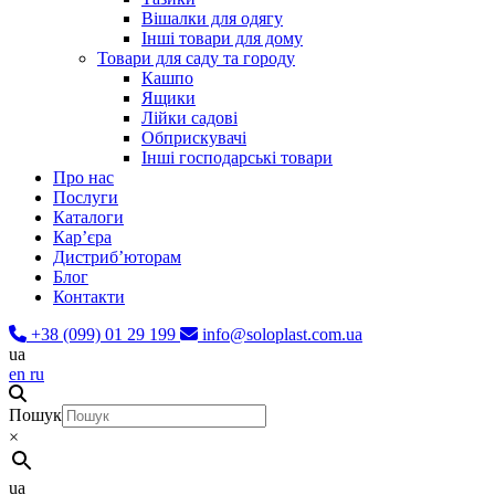
Вішалки для одягу
Інші товари для дому
Товари для саду та городу
Кашпо
Ящики
Лійки садові
Обприскувачі
Інші господарські товари
Про нас
Послуги
Каталоги
Карʼєра
Дистриб’юторам
Блог
Контакти
+38 (099) 01 29 199
info@soloplast.com.ua
ua
en
ru
Пошук
×
ua