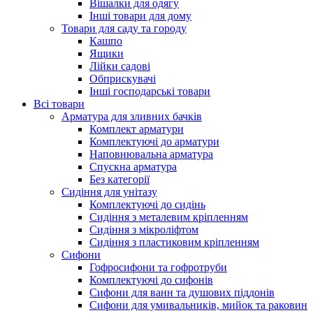
Вішалки для одягу
Інші товари для дому
Товари для саду та городу
Кашпо
Ящики
Лійки садові
Обприскувачі
Інші господарські товари
Всі товари
Арматура для зливних бачків
Комплект арматури
Комплектуючі до арматури
Наповнювальна арматура
Спускна арматура
Без категорії
Сидіння для унітазу
Комплектуючі до сидінь
Сидіння з металевим кріпленням
Сидіння з мікроліфтом
Сидіння з пластиковим кріпленням
Сифони
Гофросифони та гофротруби
Комплектуючі до сифонів
Сифони для ванн та душових піддонів
Сифони для умивальників, мийок та раковин