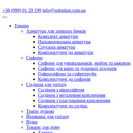
+38 (099) 01 29 199
info@soloplast.com.ua
Товари
Арматура для зливних бачків
Комплект арматури
Наповнювальна арматура
Спускна арматура
Комплектуючі до арматури
Сифони
Сифони для умивальників, мийок та раковин
Сифони для ванн та душових піддонів
Гофросифони та гофротруби
Комплектуючі до сифонів
Сидіння для унітазу
Сидіння з мікроліфтом
Сидіння з металевим кріпленням
Сидіння з пластиковим кріпленням
Комплектуючі до сидінь
Трапи душові
Йоржики для унітазу
Відра
Товари для дому
Тазики