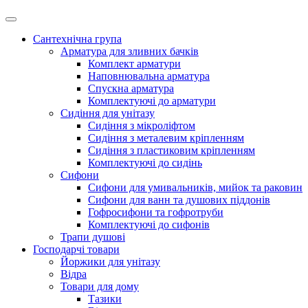
Сантехнічна група
Арматура для зливних бачків
Комплект арматури
Наповнювальна арматура
Спускна арматура
Комплектуючі до арматури
Сидіння для унітазу
Сидіння з мікроліфтом
Сидіння з металевим кріпленням
Сидіння з пластиковим кріпленням
Комплектуючі до сидінь
Сифони
Сифони для умивальників, мийок та раковин
Сифони для ванн та душових піддонів
Гофросифони та гофротруби
Комплектуючі до сифонів
Трапи душові
Господарчі товари
Йоржики для унітазу
Відра
Товари для дому
Тазики