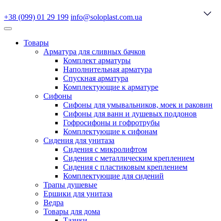
+38 (099) 01 29 199
info@soloplast.com.ua
Товары
Арматура для сливных бачков
Комплект арматуры
Наполнительная арматура
Спускная арматура
Комплектующие к арматуре
Сифоны
Сифоны для умывальников, моек и раковин
Сифоны для ванн и душевых поддонов
Гофросифоны и гофротрубы
Комплектующие к сифонам
Сидения для унитаза
Сидения с микролифтом
Сидения с металлическим креплением
Сидения с пластиковым креплением
Комплектующие для сидений
Трапы душевые
Ершики для унитаза
Ведра
Товары для дома
Тазики