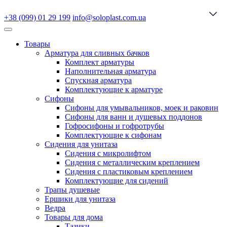
+38 (099) 01 29 199
info@soloplast.com.ua
Товары
Арматура для сливных бачков
Комплект арматуры
Наполнительная арматура
Спускная арматура
Комплектующие к арматуре
Сифоны
Сифоны для умывальников, моек и раковин
Сифоны для ванн и душевых поддонов
Гофросифоны и гофротрубы
Комплектующие к сифонам
Сидения для унитаза
Сидения с микролифтом
Сидения с металлическим креплением
Сидения с пластиковым креплением
Комплектующие для сидений
Трапы душевые
Ершики для унитаза
Ведра
Товары для дома
Тазики