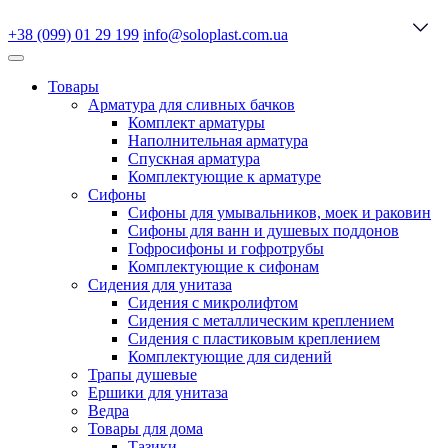
+38 (099) 01 29 199
info@soloplast.com.ua
Товары
Арматура для сливных бачков
Комплект арматуры
Наполнительная арматура
Спускная арматура
Комплектующие к арматуре
Сифоны
Сифоны для умывальников, моек и раковин
Сифоны для ванн и душевых поддонов
Гофросифоны и гофротрубы
Комплектующие к сифонам
Сидения для унитаза
Сидения с микролифтом
Сидения с металлическим креплением
Сидения с пластиковым креплением
Комплектующие для сидений
Трапы душевые
Ершики для унитаза
Ведра
Товары для дома
Тазики