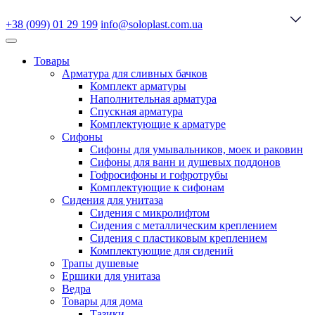
+38 (099) 01 29 199
info@soloplast.com.ua
Товары
Арматура для сливных бачков
Комплект арматуры
Наполнительная арматура
Спускная арматура
Комплектующие к арматуре
Сифоны
Сифоны для умывальников, моек и раковин
Сифоны для ванн и душевых поддонов
Гофросифоны и гофротрубы
Комплектующие к сифонам
Сидения для унитаза
Сидения с микролифтом
Сидения с металлическим креплением
Сидения с пластиковым креплением
Комплектующие для сидений
Трапы душевые
Ершики для унитаза
Ведра
Товары для дома
Тазики