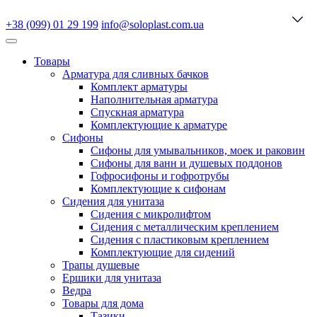
+38 (099) 01 29 199
info@soloplast.com.ua
Товары
Арматура для сливных бачков
Комплект арматуры
Наполнительная арматура
Спускная арматура
Комплектующие к арматуре
Сифоны
Сифоны для умывальников, моек и раковин
Сифоны для ванн и душевых поддонов
Гофросифоны и гофротрубы
Комплектующие к сифонам
Сидения для унитаза
Сидения с микролифтом
Сидения с металлическим креплением
Сидения с пластиковым креплением
Комплектующие для сидений
Трапы душевые
Ершики для унитаза
Ведра
Товары для дома
Тазики