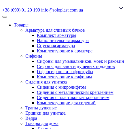
+38 (099) 01 29 199
info@soloplast.com.ua
Товары
Арматура для сливных бачков
Комплект арматуры
Наполнительная арматура
Спускная арматура
Комплектующие к арматуре
Сифоны
Сифоны для умывальников, моек и раковин
Сифоны для ванн и душевых поддонов
Гофросифоны и гофротрубы
Комплектующие к сифонам
Сидения для унитаза
Сидения с микролифтом
Сидения с металлическим креплением
Сидения с пластиковым креплением
Комплектующие для сидений
Трапы душевые
Ершики для унитаза
Ведра
Товары для дома
Тазики