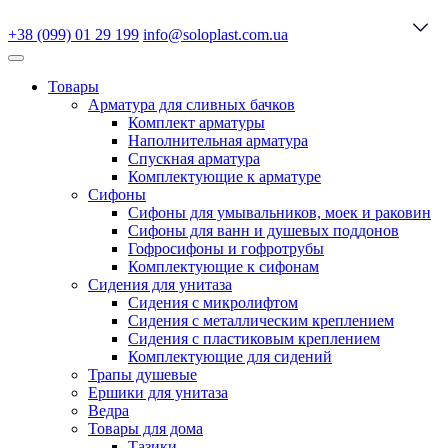
+38 (099) 01 29 199
info@soloplast.com.ua
Товары
Арматура для сливных бачков
Комплект арматуры
Наполнительная арматура
Спускная арматура
Комплектующие к арматуре
Сифоны
Сифоны для умывальников, моек и раковин
Сифоны для ванн и душевых поддонов
Гофросифоны и гофротрубы
Комплектующие к сифонам
Сидения для унитаза
Сидения с микролифтом
Сидения с металлическим креплением
Сидения с пластиковым креплением
Комплектующие для сидений
Трапы душевые
Ершики для унитаза
Ведра
Товары для дома
Тазики