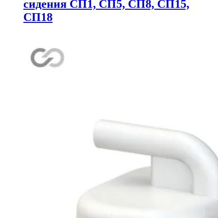
сидения СП1, СП5, СП8, СП15,
СП18