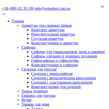
+38 (099) 01 29 199
info@soloplast.com.ua
Товары
Арматура для сливных бачков
Комплект арматуры
Наполнительная арматура
Спускная арматура
Комплектующие к арматуре
Сифоны
Сифоны для умывальников, моек и раковин
Сифоны для ванн и душевых поддонов
Гофросифоны и гофротрубы
Комплектующие к сифонам
Сидения для унитаза
Сидения с микролифтом
Сидения с металлическим креплением
Сидения с пластиковым креплением
Комплектующие для сидений
Трапы душевые
Ершики для унитаза
Ведра
Товары для дома
Тазики