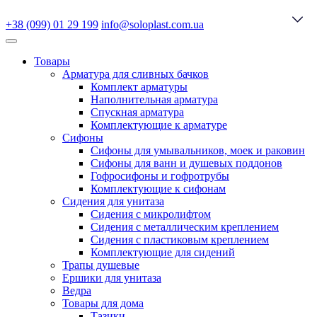
+38 (099) 01 29 199
info@soloplast.com.ua
Товары
Арматура для сливных бачков
Комплект арматуры
Наполнительная арматура
Спускная арматура
Комплектующие к арматуре
Сифоны
Сифоны для умывальников, моек и раковин
Сифоны для ванн и душевых поддонов
Гофросифоны и гофротрубы
Комплектующие к сифонам
Сидения для унитаза
Сидения с микролифтом
Сидения с металлическим креплением
Сидения с пластиковым креплением
Комплектующие для сидений
Трапы душевые
Ершики для унитаза
Ведра
Товары для дома
Тазики