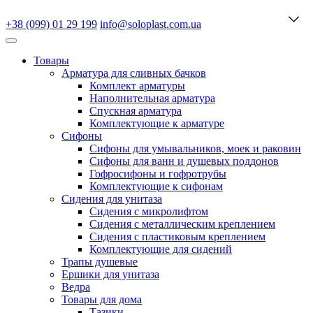
+38 (099) 01 29 199
info@soloplast.com.ua
Товары
Арматура для сливных бачков
Комплект арматуры
Наполнительная арматура
Спускная арматура
Комплектующие к арматуре
Сифоны
Сифоны для умывальников, моек и раковин
Сифоны для ванн и душевых поддонов
Гофросифоны и гофротрубы
Комплектующие к сифонам
Сидения для унитаза
Сидения с микролифтом
Сидения с металлическим креплением
Сидения с пластиковым креплением
Комплектующие для сидений
Трапы душевые
Ершики для унитаза
Ведра
Товары для дома
Тазики