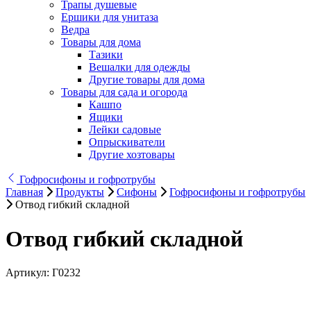
Трапы душевые
Ершики для унитаза
Ведра
Товары для дома
Тазики
Вешалки для одежды
Другие товары для дома
Товары для сада и огорода
Кашпо
Ящики
Лейки садовые
Опрыскиватели
Другие хозтовары
Гофросифоны и гофротрубы
Главная
Продукты
Сифоны
Гофросифоны и гофротрубы
Отвод гибкий складной
Отвод гибкий складной
Артикул:
Г0232