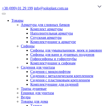
+38 (099) 01 29 199
info@soloplast.com.ua
Товары
Арматура для сливных бачков
Комплект арматуры
Наполнительная арматура
Спускная арматура
Комплектующие к арматуре
Сифоны
Сифоны для умывальников, моек и раковин
Сифоны для ванн и душевых поддонов
Гофросифоны и гофротрубы
Комплектующие к сифонам
Сидения для унитаза
Сидения с микролифтом
Сидения с металлическим креплением
Сидения с пластиковым креплением
Комплектующие для сидений
Трапы душевые
Ершики для унитаза
Ведра
Товары для дома
Тазики