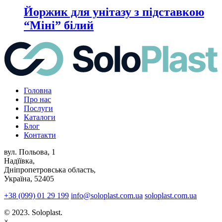
Йоржик для унітазу з підставкою
“Міні” білий
Головна
Про нас
Послуги
Каталоги
Блог
Контакти
вул. Польова, 1
Надїївка,
Дніпропетровська область,
Україна, 52405
+38 (099) 01 29 199
info@soloplast.com.ua
soloplast.com.ua
© 2023. Soloplast.
×