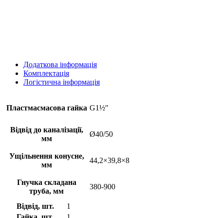
Додаткова інформація
Комплектація
Логістична інформація
Пластмасмасова гайка
G1½ʺ
Відвід до каналізації,
Ø40/50
мм
Ущільнення конусне,
44,2×39,8×8
мм
Гнучка складана
380-900
труба, мм
Відвід, шт.
1
Гайка, шт.
1