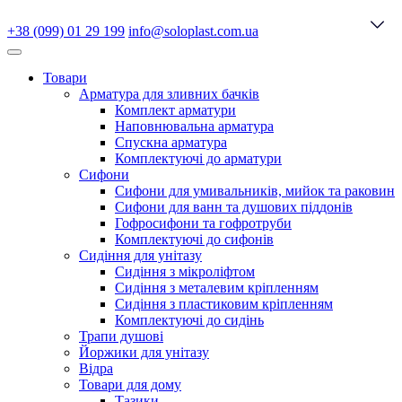
+38 (099) 01 29 199
info@soloplast.com.ua
Товари
Арматура для зливних бачків
Комплект арматури
Наповнювальна арматура
Спускна арматура
Комплектуючі до арматури
Сифони
Сифони для умивальників, мийок та раковин
Сифони для ванн та душових піддонів
Гофросифони та гофротруби
Комплектуючі до сифонів
Сидіння для унітазу
Сидіння з мікроліфтом
Сидіння з металевим кріпленням
Сидіння з пластиковим кріпленням
Комплектуючі до сидінь
Трапи душові
Йоржики для унітазу
Відра
Товари для дому
Тазики