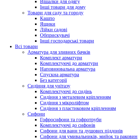
Вішалки для одягу
Інші товари для дому
Товари для саду та городу
Кашпо
Ящики
Лійки садові
Обприскувачі
Інші господарські товари
Всі товари
Арматура для зливних бачків
Комплект арматури
Комплектуючі до арматури
Наповнювальна арматура
Спускна арматура
Без категорії
Сидіння для унітазу
Комплектуючі до сидінь
Сидіння з металевим кріпленням
Сидіння з мікроліфтом
Сидіння з пластиковим кріпленням
Сифони
Гофросифони та гофротруби
Комплектуючі до сифонів
Сифони для ванн та душових піддонів
Сифони для умивальників, мийок та раковин