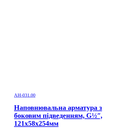
АН-031.00
Наповнювальна арматура з
боковим підведенням, G½ʺ,
121х58х254мм