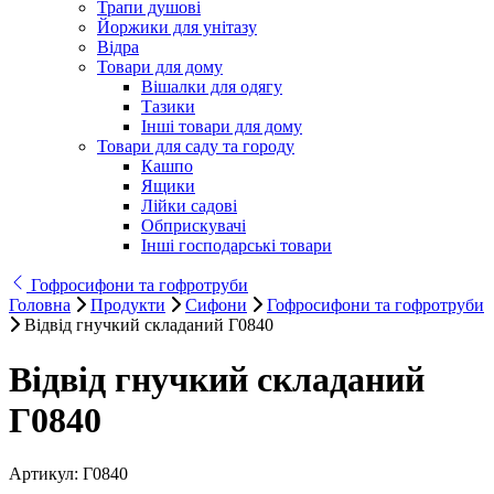
Трапи душові
Йоржики для унітазу
Відра
Товари для дому
Вішалки для одягу
Тазики
Інші товари для дому
Товари для саду та городу
Кашпо
Ящики
Лійки садові
Обприскувачі
Інші господарські товари
Гофросифони та гофротруби
Головна
Продукти
Сифони
Гофросифони та гофротруби
Відвід гнучкий складаний Г0840
Відвід гнучкий складаний
Г0840
Артикул:
Г0840