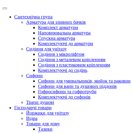
Сантехнічна група
Арматура для зливних бачків
Комплект арматури
Наповнювальна арматура
Спускна арматура
Комплектуючі до арматури
Сидіння для унітазу
Сидіння з мікроліфтом
Сидіння з металевим кріпленням
Сидіння з пластиковим кріпленням
Комплектуючі до сидінь
Сифони
Сифони для умивальників, мийок та раковин
Сифони для ванн та душових піддонів
Гофросифони та гофротруби
Комплектуючі до сифонів
Трапи душові
Господарчі товари
Йоржики для унітазу
Відра
Товари для дому
Тазики