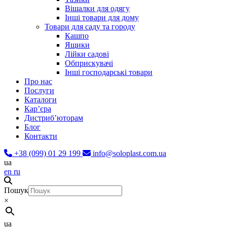
Вішалки для одягу
Інші товари для дому
Товари для саду та городу
Кашпо
Ящики
Лійки садові
Обприскувачі
Інші господарські товари
Про нас
Послуги
Каталоги
Карʼєра
Дистриб’юторам
Блог
Контакти
+38 (099) 01 29 199
info@soloplast.com.ua
ua
en
ru
Пошук
×
ua