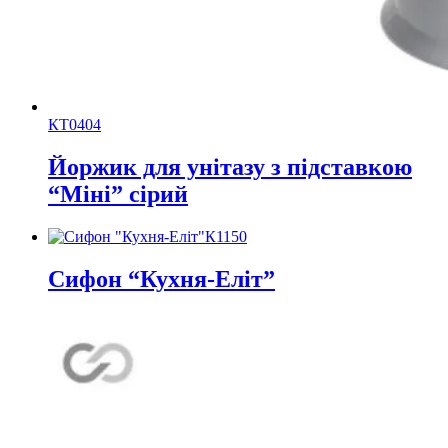
КТ0404
Йоржик для унітазу з підставкою
“Міні” сірий
К1150
Сифон “Кухня-Еліт”