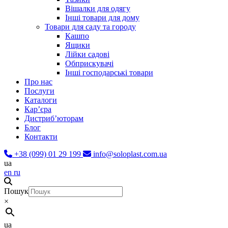
Вішалки для одягу
Інші товари для дому
Товари для саду та городу
Кашпо
Ящики
Лійки садові
Обприскувачі
Інші господарські товари
Про нас
Послуги
Каталоги
Карʼєра
Дистриб’юторам
Блог
Контакти
+38 (099) 01 29 199
info@soloplast.com.ua
ua
en
ru
Пошук
×
ua