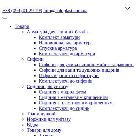
+38 (099) 01 29 199
info@soloplast.com.ua
Товари
Арматура для зливних бачків
Комплект арматури
Наповнювальна арматура
Спускна арматура
Комплектуючі до арматури
Сифони
Сифони для умивальників, мийок та раковин
Сифони для ванн та душових піддонів
Гофросифони та гофротруби
Комплектуючі до сифонів
Сидіння для унітазу
Сидіння з мікроліфтом
Сидіння з металевим кріпленням
Сидіння з пластиковим кріпленням
Комплектуючі до сидінь
Трапи душові
Йоржики для унітазу
Відра
Товари для дому
Тазики