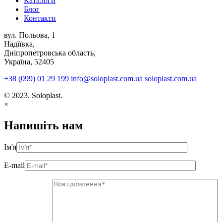
Каталоги
Блог
Контакти
вул. Польова, 1
Надїївка,
Дніпропетровська область,
Україна, 52405
+38 (099) 01 29 199
info@soloplast.com.ua
soloplast.com.ua
© 2023. Soloplast.
×
Напишіть нам
Ім'я
E-mail