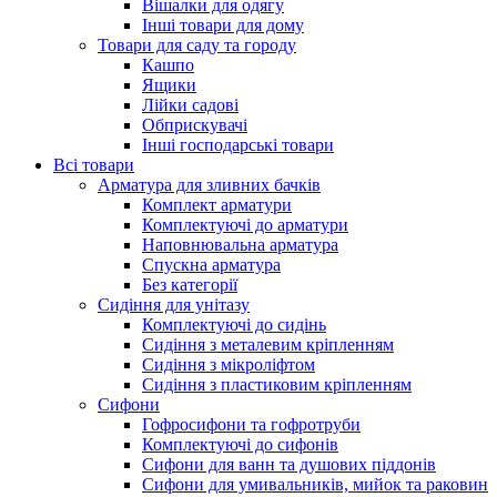
Вішалки для одягу
Інші товари для дому
Товари для саду та городу
Кашпо
Ящики
Лійки садові
Обприскувачі
Інші господарські товари
Всі товари
Арматура для зливних бачків
Комплект арматури
Комплектуючі до арматури
Наповнювальна арматура
Спускна арматура
Без категорії
Сидіння для унітазу
Комплектуючі до сидінь
Сидіння з металевим кріпленням
Сидіння з мікроліфтом
Сидіння з пластиковим кріпленням
Сифони
Гофросифони та гофротруби
Комплектуючі до сифонів
Сифони для ванн та душових піддонів
Сифони для умивальників, мийок та раковин