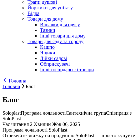
Трапи душові
Йоржики для унітазу
Відра
Товари для дому
Вішалки для одягу
Тазики
Інші товари для дому
Товари для саду та городу
Кашпо
Ящики
Лійки садові
Обприскувачі
Інші господарські товари
Головна
Головна
Блог
Блог
Soloplast
Програма лояльності
Сантехнічна група
Співпраця з
SoloPlast
Час читання 2 Хвилин
Жов 06, 2025
Програма лояльності SoloPlast
Отримуйте знижку на продукцію SoloPlast — просто купуйте