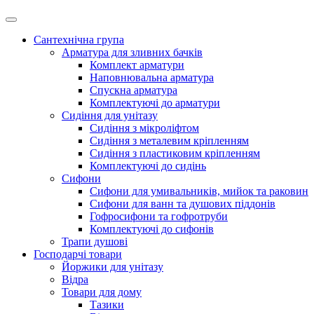
Сантехнічна група
Арматура для зливних бачків
Комплект арматури
Наповнювальна арматура
Спускна арматура
Комплектуючі до арматури
Сидіння для унітазу
Сидіння з мікроліфтом
Сидіння з металевим кріпленням
Сидіння з пластиковим кріпленням
Комплектуючі до сидінь
Сифони
Сифони для умивальників, мийок та раковин
Сифони для ванн та душових піддонів
Гофросифони та гофротруби
Комплектуючі до сифонів
Трапи душові
Господарчі товари
Йоржики для унітазу
Відра
Товари для дому
Тазики