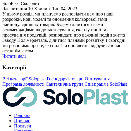
SoloPlast Сьогодні
Час читання 10 Хвилин
Лип 04, 2023
У цьому розділі ми плануємо розповідати вам про наші
розробки, нові моделі та оновлення кольорової гами
найпопулярніших товарів. Будемо ділитися з вами
рекомендаціями щодо застосування, експлуатації та
просування продукції, розповідати про важливі події з життя
Заводу Полімердеталь, ділитися планами розвитку. І сьогодні
ми розповімо про те, які події та оновлення відбулися в нас
останнім часом.
Читати далі
Категорії
Всі категорії
Soloplast
Господарчі товари
Опитування
Програма лояльності
Сантехнічна група
Співпраця з SoloPlast
Головна
Про нас
Послуги