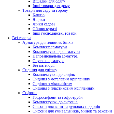
Вішалки для одягу
Інші товари для дому
Товари для саду та городу
Кашпо
Ящики
Лійки садові
Обприскувачі
Інші господарські товари
Всі товари
Арматура для зливних бачків
Комплект арматури
Комплектуючі до арматури
Наповнювальна арматура
Спускна арматура
Без категорії
Сидіння для унітазу
Комплектуючі до сидінь
Сидіння з металевим кріпленням
Сидіння з мікроліфтом
Сидіння з пластиковим кріпленням
Сифони
Гофросифони та гофротруби
Комплектуючі до сифонів
Сифони для ванн та душових піддонів
Сифони для умивальників, мийок та раковин