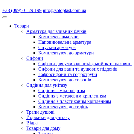
+38 (099) 01 29 199
info@soloplast.com.ua
Товари
Арматура для зливних бачків
Комплект арматури
Наповнювальна арматура
Спускна арматура
Комплектуючі до арматури
Сифони
Сифони для умивальників, мийок та раковин
Сифони для ванн та душових піддонів
Гофросифони та гофротруби
Комплектуючі до сифонів
Сидіння для унітазу
Сидіння з мікроліфтом
Сидіння з металевим кріпленням
Сидіння з пластиковим кріпленням
Комплектуючі до сидінь
Трапи душові
Йоржики для унітазу
Відра
Товари для дому
Тазики