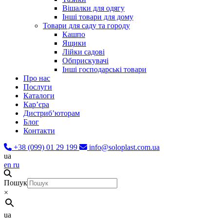
Вішалки для одягу
Інші товари для дому
Товари для саду та городу
Кашпо
Ящики
Лійки садові
Обприскувачі
Інші господарські товари
Про нас
Послуги
Каталоги
Карʼєра
Дистриб’юторам
Блог
Контакти
+38 (099) 01 29 199
info@soloplast.com.ua
ua
en
ru
Пошук
×
ua