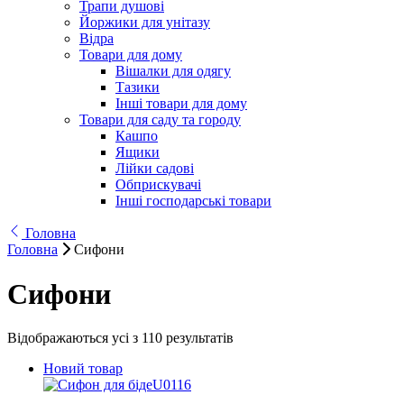
Трапи душові
Йоржики для унітазу
Відра
Товари для дому
Вішалки для одягу
Тазики
Інші товари для дому
Товари для саду та городу
Кашпо
Ящики
Лійки садові
Обприскувачі
Інші господарські товари
Головна
Головна
Сифони
Сифони
Відображаються усі з 110 результатів
Новий товар
U0116