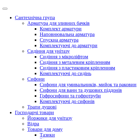
Сантехнічна група
Арматура для зливних бачків
Комплект арматури
Наповнювальна арматура
Спускна арматура
Комплектуючі до арматури
Сидіння для унітазу
Сидіння з мікроліфтом
Сидіння з металевим кріпленням
Сидіння з пластиковим кріпленням
Комплектуючі до сидінь
Сифони
Сифони для умивальників, мийок та раковин
Сифони для ванн та душових піддонів
Гофросифони та гофротруби
Комплектуючі до сифонів
Трапи душові
Господарчі товари
Йоржики для унітазу
Відра
Товари для дому
Тазики