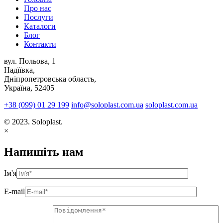
Про нас
Послуги
Каталоги
Блог
Контакти
вул. Польова, 1
Надїївка,
Дніпропетровська область,
Україна, 52405
+38 (099) 01 29 199
info@soloplast.com.ua
soloplast.com.ua
© 2023. Soloplast.
×
Напишіть нам
Ім'я
E-mail