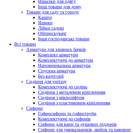
Вішалки для одягу
Інші товари для дому
Товари для саду та городу
Кашпо
Ящики
Лійки садові
Обприскувачі
Інші господарські товари
Всі товари
Арматура для зливних бачків
Комплект арматури
Комплектуючі до арматури
Наповнювальна арматура
Спускна арматура
Без категорії
Сидіння для унітазу
Комплектуючі до сидінь
Сидіння з металевим кріпленням
Сидіння з мікроліфтом
Сидіння з пластиковим кріпленням
Сифони
Гофросифони та гофротруби
Комплектуючі до сифонів
Сифони для ванн та душових піддонів
Сифони для умивальників, мийок та раковин