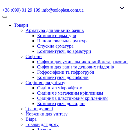
+38 (099) 01 29 199
info@soloplast.com.ua
Товари
Арматура для зливних бачків
Комплект арматури
Наповнювальна арматура
Спускна арматура
Комплектуючі до арматури
Сифони
Сифони для умивальників, мийок та раковин
Сифони для ванн та душових піддонів
Гофросифони та гофротруби
Комплектуючі до сифонів
Сидіння для унітазу
Сидіння з мікроліфтом
Сидіння з металевим кріпленням
Сидіння з пластиковим кріпленням
Комплектуючі до сидінь
Трапи душові
Йоржики для унітазу
Відра
Товари для дому
Тазики