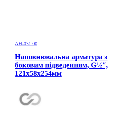
АН-031.00
Наповнювальна арматура з
боковим підведенням, G½ʺ,
121х58х254мм