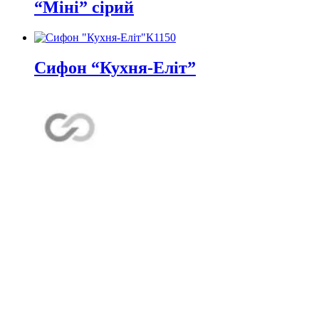
“Міні” сірий
К1150
Сифон “Кухня-Еліт”