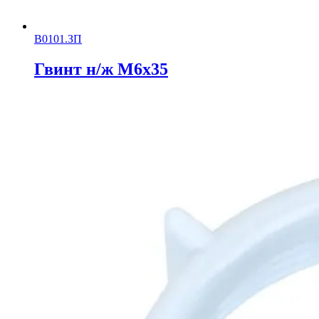
В0101.ЗП
Гвинт н/ж М6х35