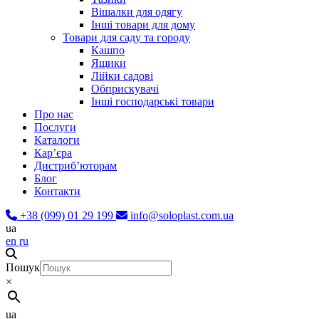
Вішалки для одягу
Інші товари для дому
Товари для саду та городу
Кашпо
Ящики
Лійки садові
Обприскувачі
Інші господарські товари
Про нас
Послуги
Каталоги
Карʼєра
Дистриб’юторам
Блог
Контакти
+38 (099) 01 29 199
info@soloplast.com.ua
ua
en
ru
Пошук
×
ua