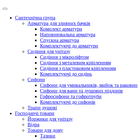
Сантехнічна група
Арматура для зливних бачків
Комплект арматури
Наповнювальна арматура
Спускна арматура
Комплектуючі до арматури
Сидіння для унітазу
Сидіння з мікроліфтом
Сидіння з металевим кріпленням
Сидіння з пластиковим кріпленням
Комплектуючі до сидінь
Сифони
Сифони для умивальників, мийок та раковин
Сифони для ванн та душових піддонів
Гофросифони та гофротруби
Комплектуючі до сифонів
Трапи душові
Господарчі товари
Йоржики для унітазу
Відра
Товари для дому
Тазики