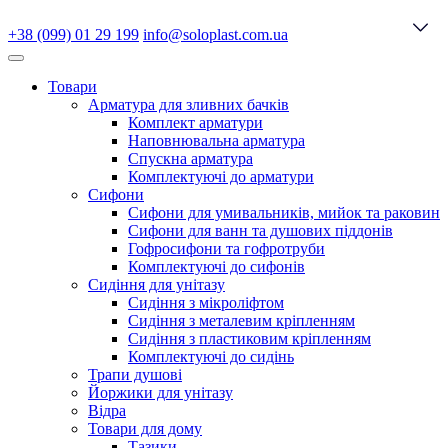
+38 (099) 01 29 199
info@soloplast.com.ua
Товари
Арматура для зливних бачків
Комплект арматури
Наповнювальна арматура
Спускна арматура
Комплектуючі до арматури
Сифони
Сифони для умивальників, мийок та раковин
Сифони для ванн та душових піддонів
Гофросифони та гофротруби
Комплектуючі до сифонів
Сидіння для унітазу
Сидіння з мікроліфтом
Сидіння з металевим кріпленням
Сидіння з пластиковим кріпленням
Комплектуючі до сидінь
Трапи душові
Йоржики для унітазу
Відра
Товари для дому
Тазики