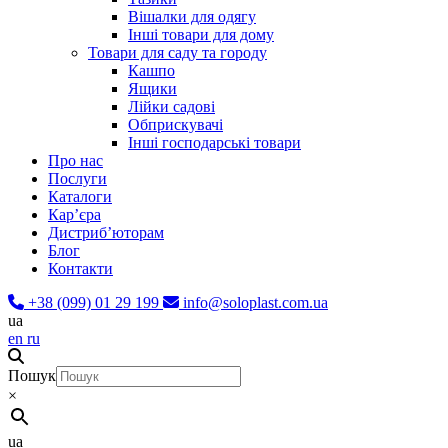
Вішалки для одягу
Інші товари для дому
Товари для саду та городу
Кашпо
Ящики
Лійки садові
Обприскувачі
Інші господарські товари
Про нас
Послуги
Каталоги
Карʼєра
Дистриб’юторам
Блог
Контакти
+38 (099) 01 29 199
info@soloplast.com.ua
ua
en
ru
Пошук
×
ua