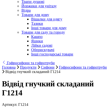
Трапи душові
Йоржики для унітазу
Відра
Товари для дому
Вішалки для одягу
Тазики
Інші товари для дому
Товари для саду та городу
Кашпо
Ящики
Лійки садові
Обприскувачі
Інші господарські товари
Гофросифони та гофротруби
Головна
Продукти
Сифони
Гофросифони та гофротруби
Відвід гнучкий складаний Г1214
Відвід гнучкий складаний
Г1214
Артикул:
Г1214