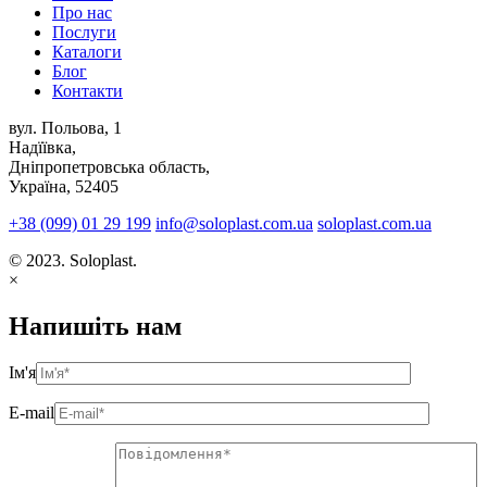
Про нас
Послуги
Каталоги
Блог
Контакти
вул. Польова, 1
Надїївка,
Дніпропетровська область,
Україна, 52405
+38 (099) 01 29 199
info@soloplast.com.ua
soloplast.com.ua
© 2023. Soloplast.
×
Напишіть нам
Ім'я
E-mail