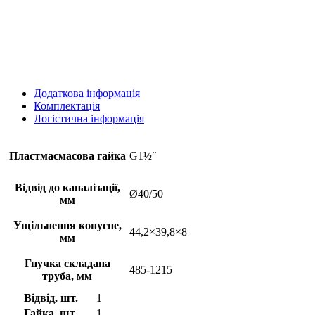
Додаткова інформація
Комплектація
Логістична інформація
Пластмасмасова гайка
G1½ʺ
Відвід до каналізації,
Ø40/50
мм
Ущільнення конусне,
44,2×39,8×8
мм
Гнучка складана
485-1215
труба, мм
Відвід, шт.
1
Гайка, шт.
1