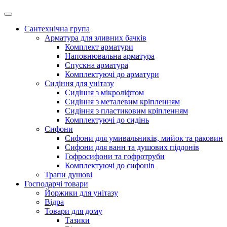
Сантехнічна група
Арматура для зливних бачків
Комплект арматури
Наповнювальна арматура
Спускна арматура
Комплектуючі до арматури
Сидіння для унітазу
Сидіння з мікроліфтом
Сидіння з металевим кріпленням
Сидіння з пластиковим кріпленням
Комплектуючі до сидінь
Сифони
Сифони для умивальників, мийок та раковин
Сифони для ванн та душових піддонів
Гофросифони та гофротруби
Комплектуючі до сифонів
Трапи душові
Господарчі товари
Йоржики для унітазу
Відра
Товари для дому
Тазики