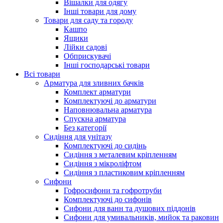
Вішалки для одягу
Інші товари для дому
Товари для саду та городу
Кашпо
Ящики
Лійки садові
Обприскувачі
Інші господарські товари
Всі товари
Арматура для зливних бачків
Комплект арматури
Комплектуючі до арматури
Наповнювальна арматура
Спускна арматура
Без категорії
Сидіння для унітазу
Комплектуючі до сидінь
Сидіння з металевим кріпленням
Сидіння з мікроліфтом
Сидіння з пластиковим кріпленням
Сифони
Гофросифони та гофротруби
Комплектуючі до сифонів
Сифони для ванн та душових піддонів
Сифони для умивальників, мийок та раковин