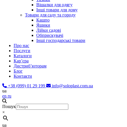
Вішалки для одягу
Інші товари для дому
Товари для саду та городу
Кашпо
Ящики
Лійки садові
Обприскувачі
Інші господарські товари
Про нас
Послуги
Каталоги
Карʼєра
Дистриб’юторам
Блог
Контакти
+38 (099) 01 29 199
info@soloplast.com.ua
ua
en
ru
Пошук
×
ua