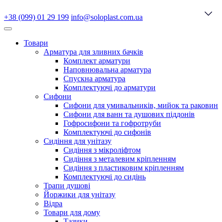
+38 (099) 01 29 199
info@soloplast.com.ua
Товари
Арматура для зливних бачків
Комплект арматури
Наповнювальна арматура
Спускна арматура
Комплектуючі до арматури
Сифони
Сифони для умивальників, мийок та раковин
Сифони для ванн та душових піддонів
Гофросифони та гофротруби
Комплектуючі до сифонів
Сидіння для унітазу
Сидіння з мікроліфтом
Сидіння з металевим кріпленням
Сидіння з пластиковим кріпленням
Комплектуючі до сидінь
Трапи душові
Йоржики для унітазу
Відра
Товари для дому
Тазики