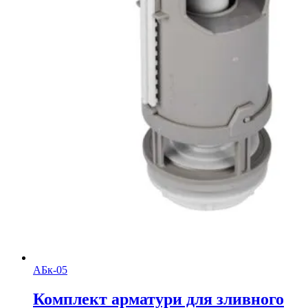
АБк-05
Комплект арматури для зливного