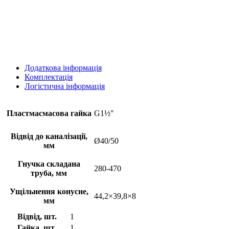
Додаткова інформація
Комплектація
Логістична інформація
Пластмасмасова гайка
G1½ʺ
Відвід до каналізації,
Ø40/50
мм
Гнучка складана
280-470
труба, мм
Ущільнення конусне,
44,2×39,8×8
мм
Відвід, шт.
1
Гайка, шт.
1