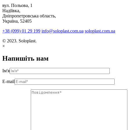
вул. Польова, 1
Надїївка,
Дніпропетровська область,
Україна, 52405
+38 (099) 01 29 199
info@soloplast.com.ua
soloplast.com.ua
© 2023. Soloplast.
×
Напишіть нам
Ім'я
E-mail