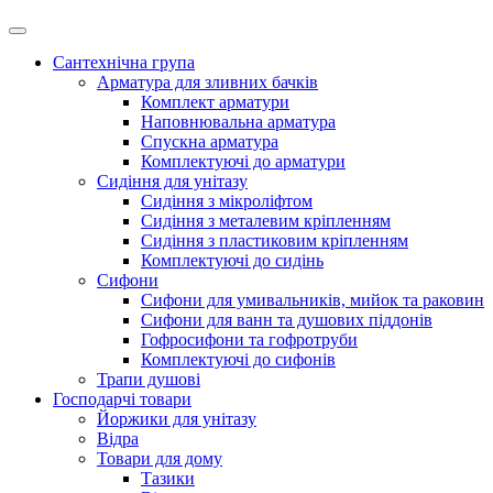
Сантехнічна група
Арматура для зливних бачків
Комплект арматури
Наповнювальна арматура
Спускна арматура
Комплектуючі до арматури
Сидіння для унітазу
Сидіння з мікроліфтом
Сидіння з металевим кріпленням
Сидіння з пластиковим кріпленням
Комплектуючі до сидінь
Сифони
Сифони для умивальників, мийок та раковин
Сифони для ванн та душових піддонів
Гофросифони та гофротруби
Комплектуючі до сифонів
Трапи душові
Господарчі товари
Йоржики для унітазу
Відра
Товари для дому
Тазики