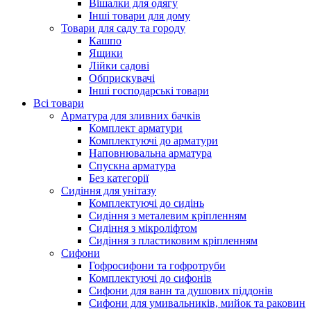
Вішалки для одягу
Інші товари для дому
Товари для саду та городу
Кашпо
Ящики
Лійки садові
Обприскувачі
Інші господарські товари
Всі товари
Арматура для зливних бачків
Комплект арматури
Комплектуючі до арматури
Наповнювальна арматура
Спускна арматура
Без категорії
Сидіння для унітазу
Комплектуючі до сидінь
Сидіння з металевим кріпленням
Сидіння з мікроліфтом
Сидіння з пластиковим кріпленням
Сифони
Гофросифони та гофротруби
Комплектуючі до сифонів
Сифони для ванн та душових піддонів
Сифони для умивальників, мийок та раковин