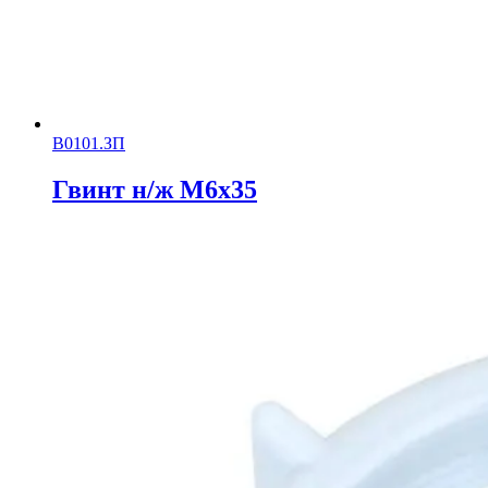
В0101.ЗП
Гвинт н/ж М6х35