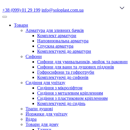
+38 (099) 01 29 199
info@soloplast.com.ua
Товари
Арматура для зливних бачків
Комплект арматури
Наповнювальна арматура
Спускна арматура
Комплектуючі до арматури
Сифони
Сифони для умивальників, мийок та раковин
Сифони для ванн та душових піддонів
Гофросифони та гофротруби
Комплектуючі до сифонів
Сидіння для унітазу
Сидіння з мікроліфтом
Сидіння з металевим кріпленням
Сидіння з пластиковим кріпленням
Комплектуючі до сидінь
Трапи душові
Йоржики для унітазу
Відра
Товари для дому
Тазики