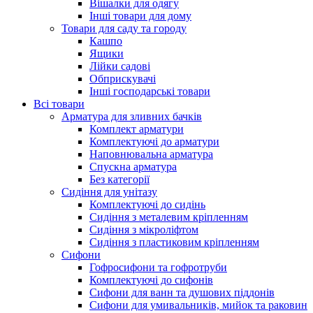
Вішалки для одягу
Інші товари для дому
Товари для саду та городу
Кашпо
Ящики
Лійки садові
Обприскувачі
Інші господарські товари
Всі товари
Арматура для зливних бачків
Комплект арматури
Комплектуючі до арматури
Наповнювальна арматура
Спускна арматура
Без категорії
Сидіння для унітазу
Комплектуючі до сидінь
Сидіння з металевим кріпленням
Сидіння з мікроліфтом
Сидіння з пластиковим кріпленням
Сифони
Гофросифони та гофротруби
Комплектуючі до сифонів
Сифони для ванн та душових піддонів
Сифони для умивальників, мийок та раковин