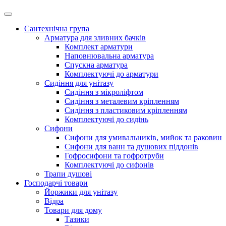
Сантехнічна група
Арматура для зливних бачків
Комплект арматури
Наповнювальна арматура
Спускна арматура
Комплектуючі до арматури
Сидіння для унітазу
Сидіння з мікроліфтом
Сидіння з металевим кріпленням
Сидіння з пластиковим кріпленням
Комплектуючі до сидінь
Сифони
Сифони для умивальників, мийок та раковин
Сифони для ванн та душових піддонів
Гофросифони та гофротруби
Комплектуючі до сифонів
Трапи душові
Господарчі товари
Йоржики для унітазу
Відра
Товари для дому
Тазики