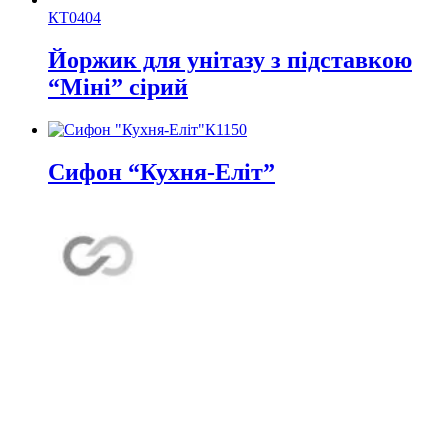
КТ0404
Йоржик для унітазу з підставкою
“Міні” сірий
К1150
Сифон “Кухня-Еліт”