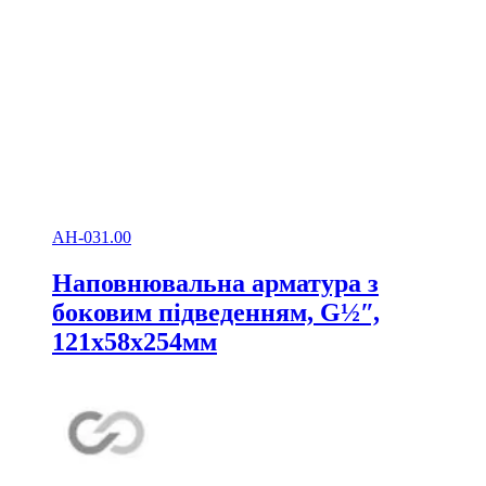
АН-031.00
Наповнювальна арматура з
боковим підведенням, G½ʺ,
121х58х254мм