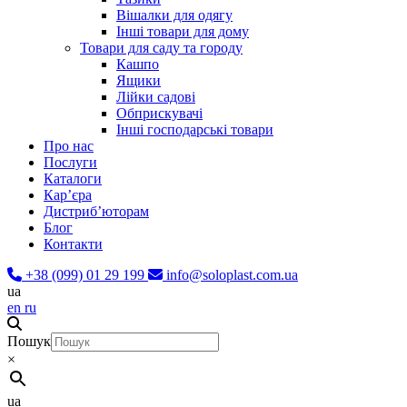
Вішалки для одягу
Інші товари для дому
Товари для саду та городу
Кашпо
Ящики
Лійки садові
Обприскувачі
Інші господарські товари
Про нас
Послуги
Каталоги
Карʼєра
Дистриб’юторам
Блог
Контакти
+38 (099) 01 29 199
info@soloplast.com.ua
ua
en
ru
Пошук
×
ua