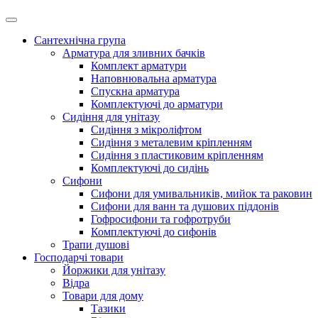
Сантехнічна група
Арматура для зливних бачків
Комплект арматури
Наповнювальна арматура
Спускна арматура
Комплектуючі до арматури
Сидіння для унітазу
Сидіння з мікроліфтом
Сидіння з металевим кріпленням
Сидіння з пластиковим кріпленням
Комплектуючі до сидінь
Сифони
Сифони для умивальників, мийок та раковин
Сифони для ванн та душових піддонів
Гофросифони та гофротруби
Комплектуючі до сифонів
Трапи душові
Господарчі товари
Йоржики для унітазу
Відра
Товари для дому
Тазики