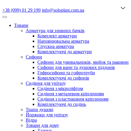
+38 (099) 01 29 199
info@soloplast.com.ua
Товари
Арматура для зливних бачків
Комплект арматури
Наповнювальна арматура
Спускна арматура
Комплектуючі до арматури
Сифони
Сифони для умивальників, мийок та раковин
Сифони для ванн та душових піддонів
Гофросифони та гофротруби
Комплектуючі до сифонів
Сидіння для унітазу
Сидіння з мікроліфтом
Сидіння з металевим кріпленням
Сидіння з пластиковим кріпленням
Комплектуючі до сидінь
Трапи душові
Йоржики для унітазу
Відра
Товари для дому
Тазики