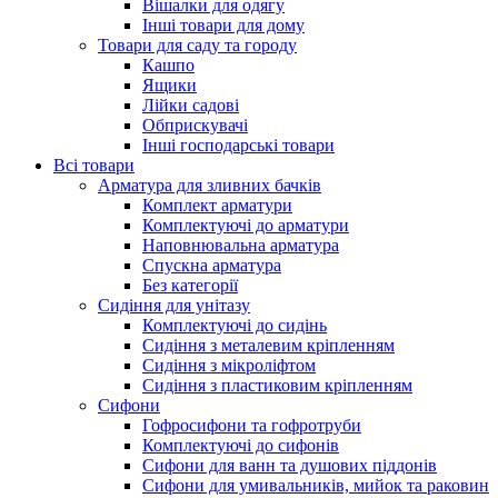
Вішалки для одягу
Інші товари для дому
Товари для саду та городу
Кашпо
Ящики
Лійки садові
Обприскувачі
Інші господарські товари
Всі товари
Арматура для зливних бачків
Комплект арматури
Комплектуючі до арматури
Наповнювальна арматура
Спускна арматура
Без категорії
Сидіння для унітазу
Комплектуючі до сидінь
Сидіння з металевим кріпленням
Сидіння з мікроліфтом
Сидіння з пластиковим кріпленням
Сифони
Гофросифони та гофротруби
Комплектуючі до сифонів
Сифони для ванн та душових піддонів
Сифони для умивальників, мийок та раковин