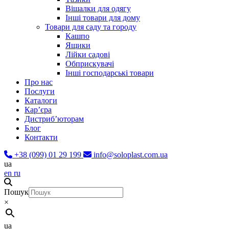
Вішалки для одягу
Інші товари для дому
Товари для саду та городу
Кашпо
Ящики
Лійки садові
Обприскувачі
Інші господарські товари
Про нас
Послуги
Каталоги
Карʼєра
Дистриб’юторам
Блог
Контакти
+38 (099) 01 29 199
info@soloplast.com.ua
ua
en
ru
Пошук
×
ua