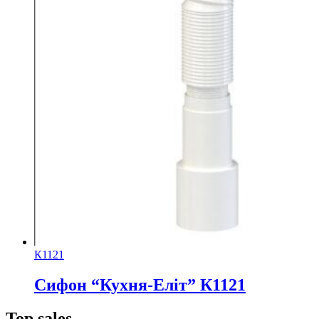
К1121
Сифон “Кухня-Еліт” К1121
Top sales