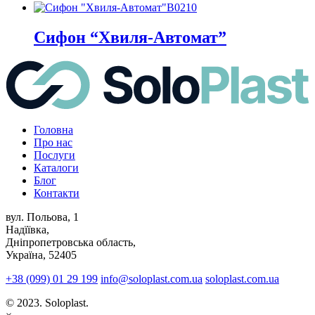
В0210
Сифон “Хвиля-Автомат”
Головна
Про нас
Послуги
Каталоги
Блог
Контакти
вул. Польова, 1
Надїївка,
Дніпропетровська область,
Україна, 52405
+38 (099) 01 29 199
info@soloplast.com.ua
soloplast.com.ua
© 2023. Soloplast.