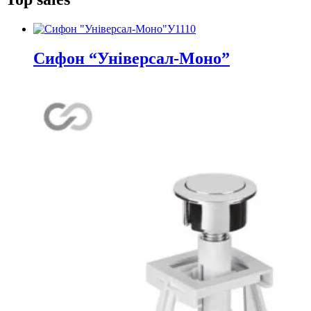
У1110
Сифон “Універсал-Моно”