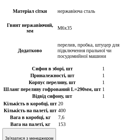
Матеріал сітки
нержавіюча сталь
Гвинт нержавіючий,
М6х35
мм
перелив, пробка, штуцер для
Додатково
підключення пральної чи
посудомийної машини
Сифон в зборі, шт
1
Приналежності, шт
1
Корпус переливу, шт
1
Шланг переливу гофрований L=290мм, шт
1
Відвід сифону, шт
1
Кількість в коробці, шт
20
Кількість на палеті, шт
400
Вага в коробці, кг
7,6
Вага на палеті, кг
153
Зв'язатися з менеджером