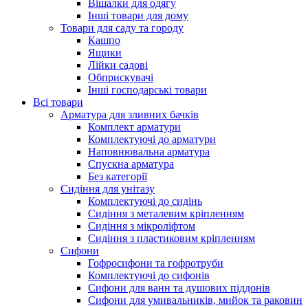
Вішалки для одягу
Інші товари для дому
Товари для саду та городу
Кашпо
Ящики
Лійки садові
Обприскувачі
Інші господарські товари
Всі товари
Арматура для зливних бачків
Комплект арматури
Комплектуючі до арматури
Наповнювальна арматура
Спускна арматура
Без категорії
Сидіння для унітазу
Комплектуючі до сидінь
Сидіння з металевим кріпленням
Сидіння з мікроліфтом
Сидіння з пластиковим кріпленням
Сифони
Гофросифони та гофротруби
Комплектуючі до сифонів
Сифони для ванн та душових піддонів
Сифони для умивальників, мийок та раковин