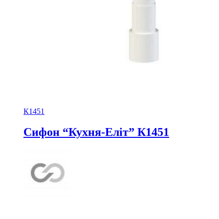
К1451
Сифон “Кухня-Еліт” К1451