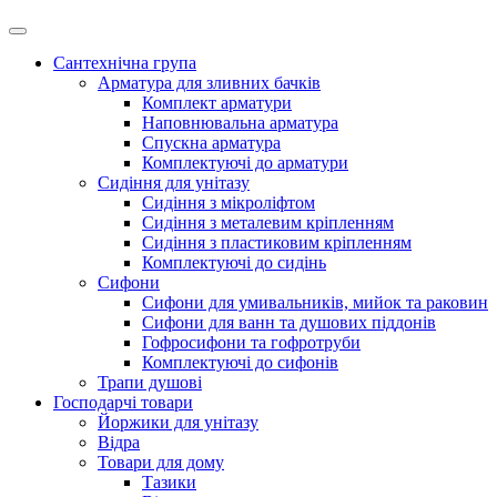
Сантехнічна група
Арматура для зливних бачків
Комплект арматури
Наповнювальна арматура
Спускна арматура
Комплектуючі до арматури
Сидіння для унітазу
Сидіння з мікроліфтом
Сидіння з металевим кріпленням
Сидіння з пластиковим кріпленням
Комплектуючі до сидінь
Сифони
Сифони для умивальників, мийок та раковин
Сифони для ванн та душових піддонів
Гофросифони та гофротруби
Комплектуючі до сифонів
Трапи душові
Господарчі товари
Йоржики для унітазу
Відра
Товари для дому
Тазики