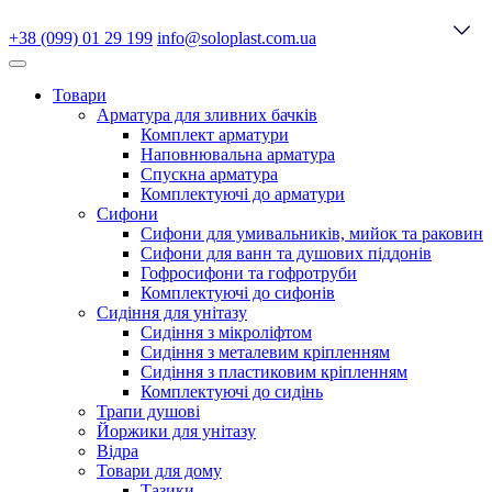
+38 (099) 01 29 199
info@soloplast.com.ua
Товари
Арматура для зливних бачків
Комплект арматури
Наповнювальна арматура
Спускна арматура
Комплектуючі до арматури
Сифони
Сифони для умивальників, мийок та раковин
Сифони для ванн та душових піддонів
Гофросифони та гофротруби
Комплектуючі до сифонів
Сидіння для унітазу
Сидіння з мікроліфтом
Сидіння з металевим кріпленням
Сидіння з пластиковим кріпленням
Комплектуючі до сидінь
Трапи душові
Йоржики для унітазу
Відра
Товари для дому
Тазики