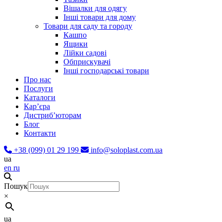
Вішалки для одягу
Інші товари для дому
Товари для саду та городу
Кашпо
Ящики
Лійки садові
Обприскувачі
Інші господарські товари
Про нас
Послуги
Каталоги
Карʼєра
Дистриб’юторам
Блог
Контакти
+38 (099) 01 29 199
info@soloplast.com.ua
ua
en
ru
Пошук
×
ua