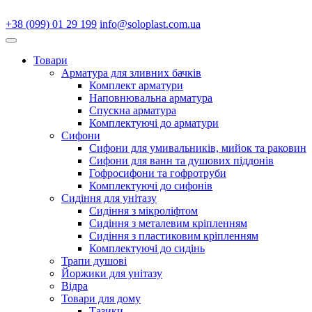
+38 (099) 01 29 199
info@soloplast.com.ua
Товари
Арматура для зливних бачків
Комплект арматури
Наповнювальна арматура
Спускна арматура
Комплектуючі до арматури
Сифони
Сифони для умивальників, мийок та раковин
Сифони для ванн та душових піддонів
Гофросифони та гофротруби
Комплектуючі до сифонів
Сидіння для унітазу
Сидіння з мікроліфтом
Сидіння з металевим кріпленням
Сидіння з пластиковим кріпленням
Комплектуючі до сидінь
Трапи душові
Йоржики для унітазу
Відра
Товари для дому
Тазики