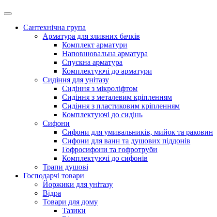
Сантехнічна група
Арматура для зливних бачків
Комплект арматури
Наповнювальна арматура
Спускна арматура
Комплектуючі до арматури
Сидіння для унітазу
Сидіння з мікроліфтом
Сидіння з металевим кріпленням
Сидіння з пластиковим кріпленням
Комплектуючі до сидінь
Сифони
Сифони для умивальників, мийок та раковин
Сифони для ванн та душових піддонів
Гофросифони та гофротруби
Комплектуючі до сифонів
Трапи душові
Господарчі товари
Йоржики для унітазу
Відра
Товари для дому
Тазики