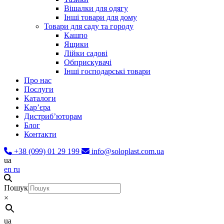
Вішалки для одягу
Інші товари для дому
Товари для саду та городу
Кашпо
Ящики
Лійки садові
Обприскувачі
Інші господарські товари
Про нас
Послуги
Каталоги
Карʼєра
Дистриб’юторам
Блог
Контакти
+38 (099) 01 29 199
info@soloplast.com.ua
ua
en
ru
Пошук
×
ua