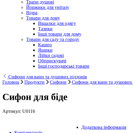
Трапи душові
Йоржики для унітазу
Відра
Товари для дому
Вішалки для одягу
Тазики
Інші товари для дому
Товари для саду та городу
Кашпо
Ящики
Лійки садові
Обприскувачі
Інші господарські товари
Сифони для ванн та душових піддонів
Головна
Продукти
Сифони
Сифони для ванн та душових 
Сифон для біде
Артикул:
U0116
Додаткова інформація
Комплектація