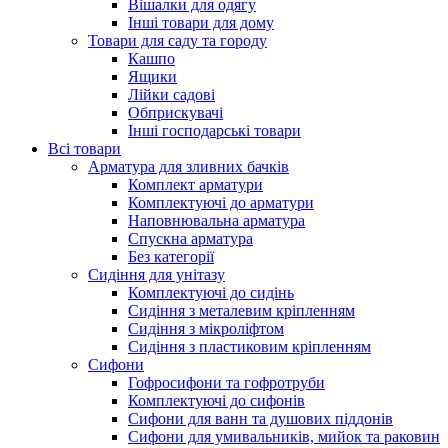
Вішалки для одягу
Інші товари для дому
Товари для саду та городу
Кашпо
Ящики
Лійки садові
Обприскувачі
Інші господарські товари
Всі товари
Арматура для зливних бачків
Комплект арматури
Комплектуючі до арматури
Наповнювальна арматура
Спускна арматура
Без категорії
Сидіння для унітазу
Комплектуючі до сидінь
Сидіння з металевим кріпленням
Сидіння з мікроліфтом
Сидіння з пластиковим кріпленням
Сифони
Гофросифони та гофротруби
Комплектуючі до сифонів
Сифони для ванн та душових піддонів
Сифони для умивальників, мийок та раковин