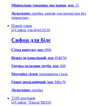
Мінімальна товщина дна ванни, мм:
15
Додатково:
пробка, ревізія для прочистки без
демонтажу
Новий товар
U0116
Сифон для біде
Сітка випуску, мм:
Ø60
Відвід до каналізації, мм:
Ø40/50
Гнучка складана труба, мм:
600
Матеріал сітки:
нержавіюча сталь
Гвинт нержавіючий, мм:
М6х70
Додатково:
пробка
ТОП продажів
В0110