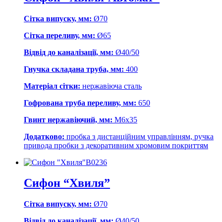
Сітка випуску, мм:
Ø70
Сітка переливу, мм:
Ø65
Відвід до каналізації, мм:
Ø40/50
Гнучка складана труба, мм:
400
Матеріал сітки:
нержавіюча сталь
Гофрована труба переливу, мм:
650
Гвинт нержавіючий, мм:
М6х35
Додатково:
пробка з дистанційним управлінням, ручка
привода пробки з декоративним хромовим покриттям
В0236
Сифон “Хвиля”
Сітка випуску, мм:
Ø70
Відвід до каналізації, мм:
Ø40/50