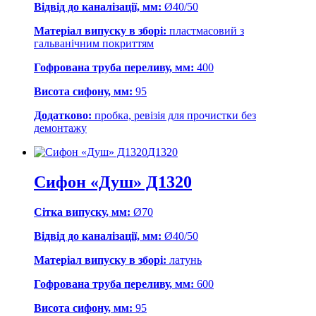
Відвід до каналізації, мм:
Ø40/50
Матеріал випуску в зборі:
пластмасовий з
гальванічним покриттям
Гофрована труба переливу, мм:
400
Висота сифону, мм:
95
Додатково:
пробка, ревізія для прочистки без
демонтажу
Д1320
Сифон «Душ» Д1320
Сітка випуску, мм:
Ø70
Відвід до каналізації, мм:
Ø40/50
Матеріал випуску в зборі:
латунь
Гофрована труба переливу, мм:
600
Висота сифону, мм:
95