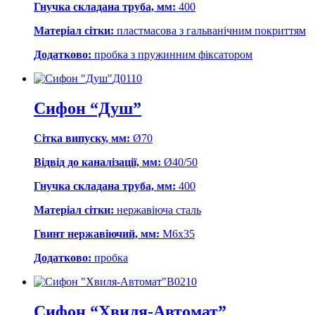
Гнучка складана труба, мм:
400
Матеріал сітки:
пластмасова з гальванічним покриттям
Додатково:
пробка з пружинним фіксатором
Д0110
Сифон “Душ”
Сітка випуску, мм:
Ø70
Відвід до каналізації, мм:
Ø40/50
Гнучка складана труба, мм:
400
Матеріал сітки:
нержавіюча сталь
Гвинт нержавіючий, мм:
М6х35
Додатково:
пробка
В0210
Сифон “Хвиля-Автомат”