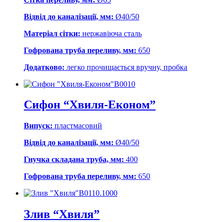
Відвід до каналізації, мм:
Ø40/50
Матеріал сітки:
нержавіюча сталь
Гофрована труба переливу, мм:
650
Додатково:
легко прочищається вручну, пробка
В0010
Сифон “Хвиля-Економ”
Випуск:
пластмасовий
Відвід до каналізації, мм:
Ø40/50
Гнучка складана труба, мм:
400
Гофрована труба переливу, мм:
650
В0110.1000
Злив “Хвиля”