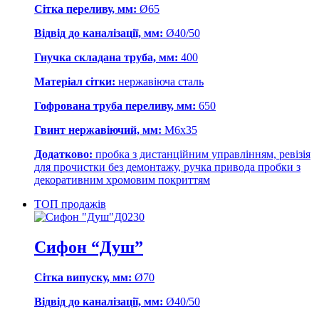
Сітка переливу, мм:
Ø65
Відвід до каналізації, мм:
Ø40/50
Гнучка складана труба, мм:
400
Матеріал сітки:
нержавіюча сталь
Гофрована труба переливу, мм:
650
Гвинт нержавіючий, мм:
М6х35
Додатково:
пробка з дистанційним управлінням, ревізія
для прочистки без демонтажу, ручка привода пробки з
декоративним хромовим покриттям
ТОП продажів
Д0230
Сифон “Душ”
Сітка випуску, мм:
Ø70
Відвід до каналізації, мм:
Ø40/50