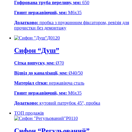
Гофрована труба переливу, мм:
650
Гвинт нержавіючий, мм:
М6х35
Додатково:
пробка з пружинним фіксатором, ревізія для
прочистки без демонтажу
Д0120
Сифон “Душ”
Сітка випуску, мм:
Ø70
Відвід до каналізації, мм:
Ø40/50
Матеріал сітки:
нержавіюча сталь
Гвинт нержавіючий, мм:
М6х35
Додатково:
кутовий патрубок 45°, пробка
ТОП продажів
Р0110
Сифон “Регульований”