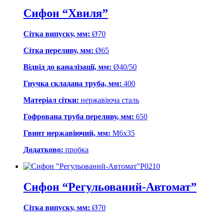
Сифон “Хвиля”
Сітка випуску, мм:
Ø70
Сітка переливу, мм:
Ø65
Відвід до каналізації, мм:
Ø40/50
Гнучка складана труба, мм:
400
Матеріал сітки:
нержавіюча сталь
Гофрована труба переливу, мм:
650
Гвинт нержавіючий, мм:
М6х35
Додатково:
пробка
Р0210
Сифон “Регульований-Автомат”
Сітка випуску, мм:
Ø70