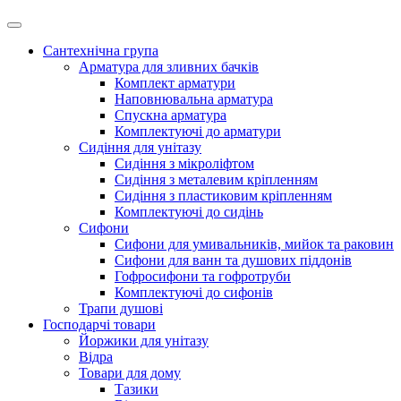
Сантехнічна група
Арматура для зливних бачків
Комплект арматури
Наповнювальна арматура
Спускна арматура
Комплектуючі до арматури
Сидіння для унітазу
Сидіння з мікроліфтом
Сидіння з металевим кріпленням
Сидіння з пластиковим кріпленням
Комплектуючі до сидінь
Сифони
Сифони для умивальників, мийок та раковин
Сифони для ванн та душових піддонів
Гофросифони та гофротруби
Комплектуючі до сифонів
Трапи душові
Господарчі товари
Йоржики для унітазу
Відра
Товари для дому
Тазики