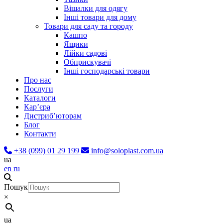
Вішалки для одягу
Інші товари для дому
Товари для саду та городу
Кашпо
Ящики
Лійки садові
Обприскувачі
Інші господарські товари
Про нас
Послуги
Каталоги
Карʼєра
Дистриб’юторам
Блог
Контакти
+38 (099) 01 29 199
info@soloplast.com.ua
ua
en
ru
Пошук
×
ua