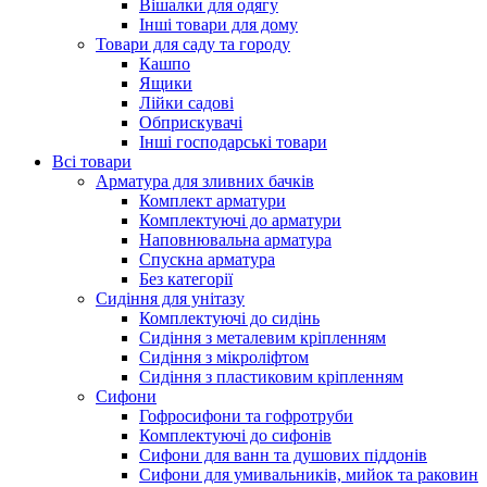
Вішалки для одягу
Інші товари для дому
Товари для саду та городу
Кашпо
Ящики
Лійки садові
Обприскувачі
Інші господарські товари
Всі товари
Арматура для зливних бачків
Комплект арматури
Комплектуючі до арматури
Наповнювальна арматура
Спускна арматура
Без категорії
Сидіння для унітазу
Комплектуючі до сидінь
Сидіння з металевим кріпленням
Сидіння з мікроліфтом
Сидіння з пластиковим кріпленням
Сифони
Гофросифони та гофротруби
Комплектуючі до сифонів
Сифони для ванн та душових піддонів
Сифони для умивальників, мийок та раковин