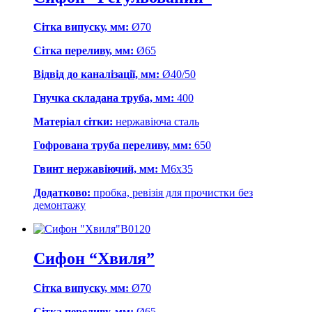
Сітка випуску, мм:
Ø70
Сітка переливу, мм:
Ø65
Відвід до каналізації, мм:
Ø40/50
Гнучка складана труба, мм:
400
Матеріал сітки:
нержавіюча сталь
Гофрована труба переливу, мм:
650
Гвинт нержавіючий, мм:
М6х35
Додатково:
пробка, ревізія для прочистки без
демонтажу
В0120
Сифон “Хвиля”
Сітка випуску, мм:
Ø70
Сітка переливу, мм:
Ø65