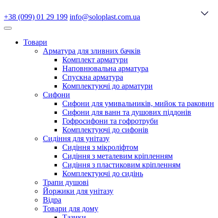
+38 (099) 01 29 199
info@soloplast.com.ua
Товари
Арматура для зливних бачків
Комплект арматури
Наповнювальна арматура
Спускна арматура
Комплектуючі до арматури
Сифони
Сифони для умивальників, мийок та раковин
Сифони для ванн та душових піддонів
Гофросифони та гофротруби
Комплектуючі до сифонів
Сидіння для унітазу
Сидіння з мікроліфтом
Сидіння з металевим кріпленням
Сидіння з пластиковим кріпленням
Комплектуючі до сидінь
Трапи душові
Йоржики для унітазу
Відра
Товари для дому
Тазики