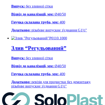
Випуск:
без зливної сітки
Відвід до каналізації, мм:
Ø40/50
Гнучка складана труба, мм:
400
Додатково:
різьбове випускне з'єднання G1½"
Р0110.1000
Злив “Регульований”
Випуск:
без зливної сітки
Відвід до каналізації, мм:
Ø40/50
Гнучка складана труба, мм:
400
Додатково:
ревізія для прочистки без демонтажу,
різьбове випускне з'єднання G1½"