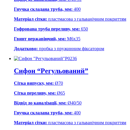
Гнучка складана труба, мм:
400
Матеріал сітки:
пластмасова з гальванічним покриттям
Гофрована труба переливу, мм:
650
Гвинт нержавіючий, мм:
М6х35
Додатково:
пробка з пружинним фіксатором
Р0236
Сифон “Регульований”
Сітка випуску, мм:
Ø70
Сітка переливу, мм:
Ø65
Відвід до каналізації, мм:
Ø40/50
Гнучка складана труба, мм:
400
Матеріал сітки:
пластмасова з гальванічним покриттям