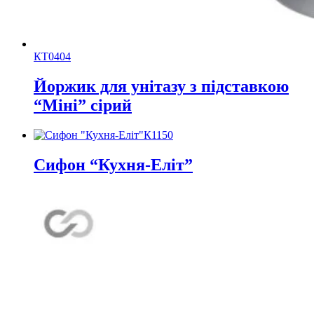
КТ0404
Йоржик для унітазу з підставкою
“Міні” сірий
К1150
Сифон “Кухня-Еліт”