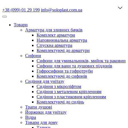
+38 (099) 01 29 199
info@soloplast.com.ua
Товари
Арматура для зливних бачків
Комплект арматури
Наповнювальна арматура
Спускна арматура
Комплектуючі до арматури
Сифони
Сифони для умивальників, мийок та раковин
Сифони для ванн та душових піддонів
Гофросифони та гофротруби
Комплектуючі до сифонів
Сидіння для унітазу
Сидіння з мікроліфтом
Сидіння з металевим кріпленням
Сидіння з пластиковим кріпленням
Комплектуючі до сидінь
Трапи душові
Йоржики для унітазу
Відра
Товари для дому
Тазики