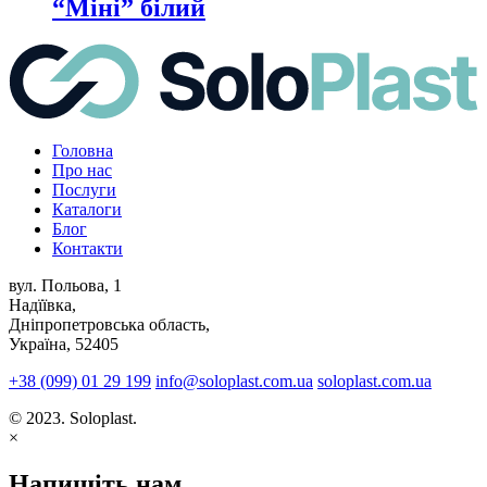
“Міні” білий
Головна
Про нас
Послуги
Каталоги
Блог
Контакти
вул. Польова, 1
Надїївка,
Дніпропетровська область,
Україна, 52405
+38 (099) 01 29 199
info@soloplast.com.ua
soloplast.com.ua
© 2023. Soloplast.
×
Напишіть нам