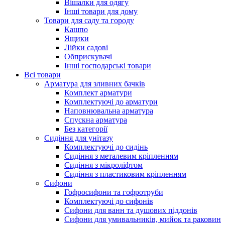
Вішалки для одягу
Інші товари для дому
Товари для саду та городу
Кашпо
Ящики
Лійки садові
Обприскувачі
Інші господарські товари
Всі товари
Арматура для зливних бачків
Комплект арматури
Комплектуючі до арматури
Наповнювальна арматура
Спускна арматура
Без категорії
Сидіння для унітазу
Комплектуючі до сидінь
Сидіння з металевим кріпленням
Сидіння з мікроліфтом
Сидіння з пластиковим кріпленням
Сифони
Гофросифони та гофротруби
Комплектуючі до сифонів
Сифони для ванн та душових піддонів
Сифони для умивальників, мийок та раковин