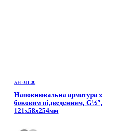
АН-031.00
Наповнювальна арматура з
боковим підведенням, G½ʺ,
121х58х254мм