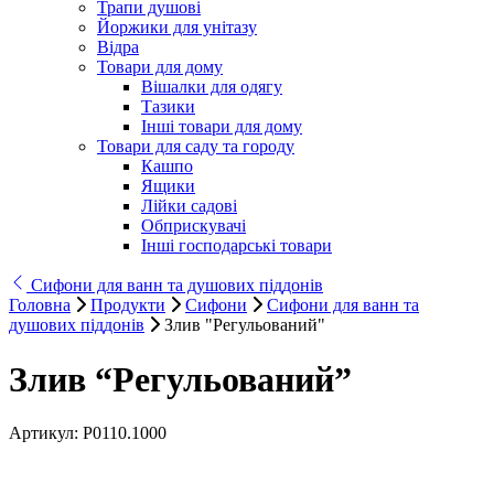
Трапи душові
Йоржики для унітазу
Відра
Товари для дому
Вішалки для одягу
Тазики
Інші товари для дому
Товари для саду та городу
Кашпо
Ящики
Лійки садові
Обприскувачі
Інші господарські товари
Сифони для ванн та душових піддонів
Головна
Продукти
Сифони
Сифони для ванн та
душових піддонів
Злив "Регульований"
Злив “Регульований”
Артикул:
Р0110.1000