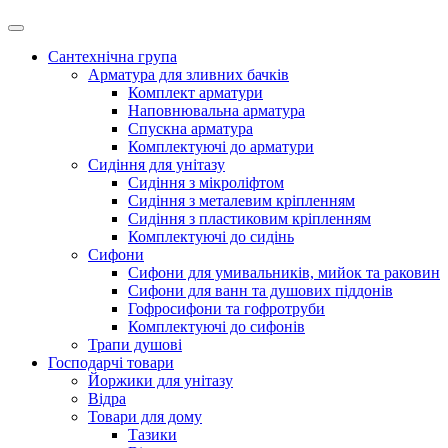
Сантехнічна група
Арматура для зливних бачків
Комплект арматури
Наповнювальна арматура
Спускна арматура
Комплектуючі до арматури
Сидіння для унітазу
Сидіння з мікроліфтом
Сидіння з металевим кріпленням
Сидіння з пластиковим кріпленням
Комплектуючі до сидінь
Сифони
Сифони для умивальників, мийок та раковин
Сифони для ванн та душових піддонів
Гофросифони та гофротруби
Комплектуючі до сифонів
Трапи душові
Господарчі товари
Йоржики для унітазу
Відра
Товари для дому
Тазики