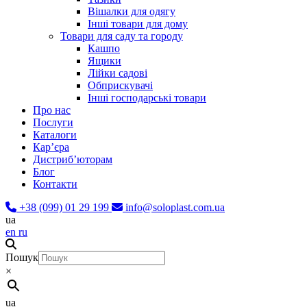
Вішалки для одягу
Інші товари для дому
Товари для саду та городу
Кашпо
Ящики
Лійки садові
Обприскувачі
Інші господарські товари
Про нас
Послуги
Каталоги
Карʼєра
Дистриб’юторам
Блог
Контакти
+38 (099) 01 29 199
info@soloplast.com.ua
ua
en
ru
Пошук
×
ua