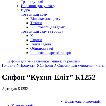
Трапи душові
Йоржики для унітазу
Відра
Товари для дому
Вішалки для одягу
Тазики
Інші товари для дому
Товари для саду та городу
Кашпо
Ящики
Лійки садові
Обприскувачі
Інші господарські товари
Сифони для умивальників, мийок та раковин
Головна
Продукти
Сифони
Сифони для умивальників, ми
Сифон “Кухня-Еліт” К1252
Артикул:
К1252
Додаткова інформація
Комплектація