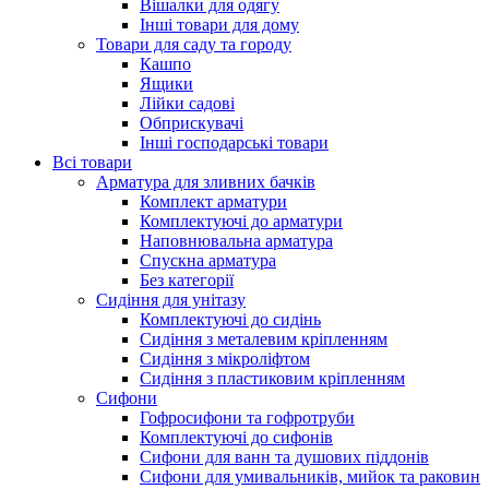
Вішалки для одягу
Інші товари для дому
Товари для саду та городу
Кашпо
Ящики
Лійки садові
Обприскувачі
Інші господарські товари
Всі товари
Арматура для зливних бачків
Комплект арматури
Комплектуючі до арматури
Наповнювальна арматура
Спускна арматура
Без категорії
Сидіння для унітазу
Комплектуючі до сидінь
Сидіння з металевим кріпленням
Сидіння з мікроліфтом
Сидіння з пластиковим кріпленням
Сифони
Гофросифони та гофротруби
Комплектуючі до сифонів
Сифони для ванн та душових піддонів
Сифони для умивальників, мийок та раковин