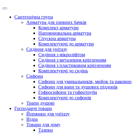
Сантехнічна група
Арматура для зливних бачків
Комплект арматури
Наповнювальна арматура
Спускна арматура
Комплектуючі до арматури
Сидіння для унітазу
Сидіння з мікроліфтом
Сидіння з металевим кріпленням
Сидіння з пластиковим кріпленням
Комплектуючі до сидінь
Сифони
Сифони для умивальників, мийок та раковин
Сифони для ванн та душових піддонів
Гофросифони та гофротруби
Комплектуючі до сифонів
Трапи душові
Господарчі товари
Йоржики для унітазу
Відра
Товари для дому
Тазики