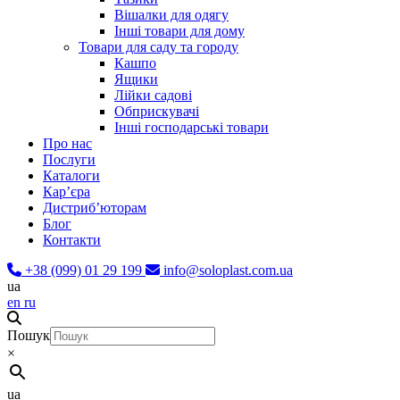
Вішалки для одягу
Інші товари для дому
Товари для саду та городу
Кашпо
Ящики
Лійки садові
Обприскувачі
Інші господарські товари
Про нас
Послуги
Каталоги
Карʼєра
Дистриб’юторам
Блог
Контакти
+38 (099) 01 29 199
info@soloplast.com.ua
ua
en
ru
Пошук
×
ua