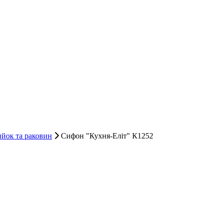
йок та раковин
Сифон "Кухня-Еліт" К1252