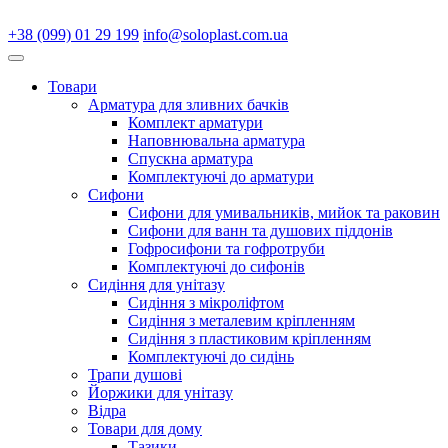
+38 (099) 01 29 199
info@soloplast.com.ua
Товари
Арматура для зливних бачків
Комплект арматури
Наповнювальна арматура
Спускна арматура
Комплектуючі до арматури
Сифони
Сифони для умивальників, мийок та раковин
Сифони для ванн та душових піддонів
Гофросифони та гофротруби
Комплектуючі до сифонів
Сидіння для унітазу
Сидіння з мікроліфтом
Сидіння з металевим кріпленням
Сидіння з пластиковим кріпленням
Комплектуючі до сидінь
Трапи душові
Йоржики для унітазу
Відра
Товари для дому
Тазики