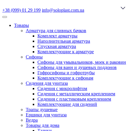
+38 (099) 01 29 199
info@soloplast.com.ua
Товары
Арматура для сливных бачков
Комплект арматуры
Наполнительная арматура
Спускная арматура
Комплектующие к арматуре
Сифоны
Сифоны для умывальников, моек и раковин
Сифоны для ванн и душевых поддонов
Гофросифоны и гофротрубы
Комплектующие к сифонам
Сидения для унитаза
Сидения с микролифтом
Сидения с металлическим креплением
Сидения с пластиковым креплением
Комплектующие для сидений
Трапы душевые
Ершики для унитаза
Ведра
Товары для дома
Тазики