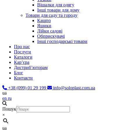
Вішалки для одягу
Інші товари для дому
Товари для саду та городу
Кашпо
Ящики
Лійки садові
Обприскувачі
Інші господарські товари
Про нас
Послуги
Каталоги
Карʼєра
Дистриб’юторам
Блог
Контакти
+38 (099) 01 29 199
info@soloplast.com.ua
ua
en
ru
Пошук
×
ua