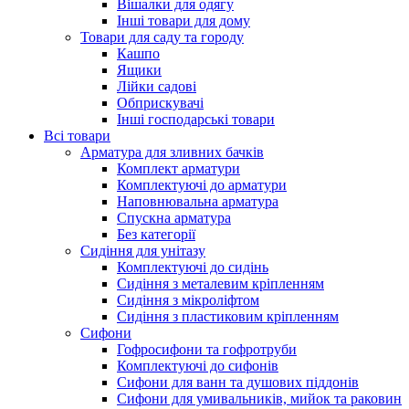
Вішалки для одягу
Інші товари для дому
Товари для саду та городу
Кашпо
Ящики
Лійки садові
Обприскувачі
Інші господарські товари
Всі товари
Арматура для зливних бачків
Комплект арматури
Комплектуючі до арматури
Наповнювальна арматура
Спускна арматура
Без категорії
Сидіння для унітазу
Комплектуючі до сидінь
Сидіння з металевим кріпленням
Сидіння з мікроліфтом
Сидіння з пластиковим кріпленням
Сифони
Гофросифони та гофротруби
Комплектуючі до сифонів
Сифони для ванн та душових піддонів
Сифони для умивальників, мийок та раковин