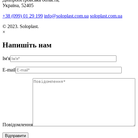
Україна, 52405
+38 (099) 01 29 199
info@soloplast.com.ua
soloplast.com.ua
© 2023. Soloplast.
×
Напишіть нам
Ім'я
E-mail
Повідомлення