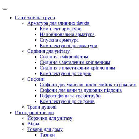
Сантехнічна група
Арматура для зливних бачків
Комплект арматури
Наповнювальна арматура
Спускна арматура
Комплектуючі до арматури
Сидіння для унітазу
Сидіння з мікроліфтом
Сидіння з металевим кріпленням
Сидіння з пластиковим кріпленням
Комплектуючі до сидінь
Сифони
Сифони для умивальників, мийок та раковин
Сифони для ванн та душових піддонів
Гофросифони та гофротруби
Комплектуючі до сифонів
Трапи душові
Господарчі товари
Йоржики для унітазу
Відра
Товари для дому
Тазики