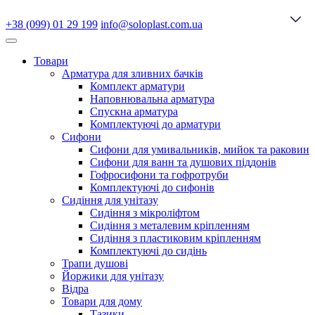
+38 (099) 01 29 199
info@soloplast.com.ua
Товари
Арматура для зливних бачків
Комплект арматури
Наповнювальна арматура
Спускна арматура
Комплектуючі до арматури
Сифони
Сифони для умивальників, мийок та раковин
Сифони для ванн та душових піддонів
Гофросифони та гофротруби
Комплектуючі до сифонів
Сидіння для унітазу
Сидіння з мікроліфтом
Сидіння з металевим кріпленням
Сидіння з пластиковим кріпленням
Комплектуючі до сидінь
Трапи душові
Йоржики для унітазу
Відра
Товари для дому
Тазики