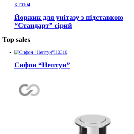
КТ0104
Йоржик для унітазу з підставкою
“Стандарт” сірий
Top sales
Н0310
Сифон “Нептун”