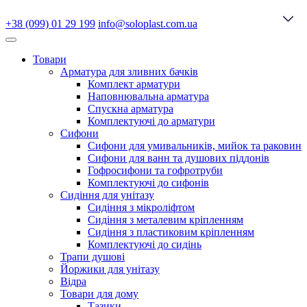
+38 (099) 01 29 199
info@soloplast.com.ua
Товари
Арматура для зливних бачків
Комплект арматури
Наповнювальна арматура
Спускна арматура
Комплектуючі до арматури
Сифони
Сифони для умивальників, мийок та раковин
Сифони для ванн та душових піддонів
Гофросифони та гофротруби
Комплектуючі до сифонів
Сидіння для унітазу
Сидіння з мікроліфтом
Сидіння з металевим кріпленням
Сидіння з пластиковим кріпленням
Комплектуючі до сидінь
Трапи душові
Йоржики для унітазу
Відра
Товари для дому
Тазики