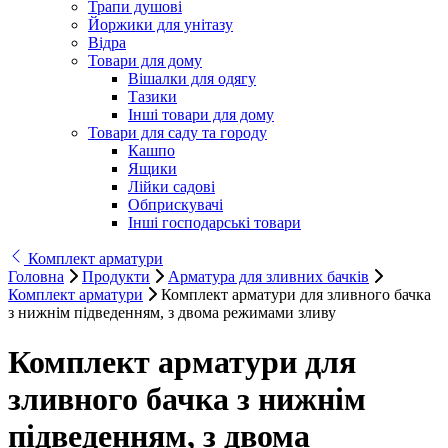
Трапи душові
Йоржики для унітазу
Відра
Товари для дому
Вішалки для одягу
Тазики
Інші товари для дому
Товари для саду та городу
Кашпо
Ящики
Лійки садові
Обприскувачі
Інші господарські товари
Комплект арматури
Головна
Продукти
Арматура для зливних бачків
Комплект арматури
Комплект арматури для зливного бачка
з нижнім підведенням, з двома режимами зливу
Комплект арматури для
зливного бачка з нижнім
підведенням, з двома