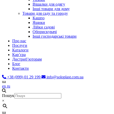
Вішалки для одягу
Інші товари для дому
Товари для саду та городу
Кашпо
Ящики
Лійки садові
Обприскувачі
Інші господарські товари
Про нас
Послуги
Каталоги
Карʼєра
Дистриб’юторам
Блог
Контакти
+38 (099) 01 29 199
info@soloplast.com.ua
ua
en
ru
Пошук
×
ua