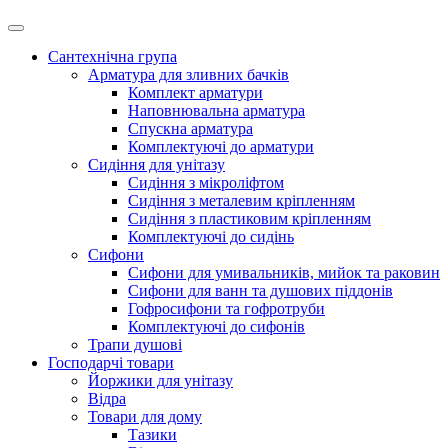
Сантехнічна група
Арматура для зливних бачків
Комплект арматури
Наповнювальна арматура
Спускна арматура
Комплектуючі до арматури
Сидіння для унітазу
Сидіння з мікроліфтом
Сидіння з металевим кріпленням
Сидіння з пластиковим кріпленням
Комплектуючі до сидінь
Сифони
Сифони для умивальників, мийок та раковин
Сифони для ванн та душових піддонів
Гофросифони та гофротруби
Комплектуючі до сифонів
Трапи душові
Господарчі товари
Йоржики для унітазу
Відра
Товари для дому
Тазики