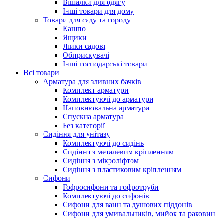
Вішалки для одягу
Інші товари для дому
Товари для саду та городу
Кашпо
Ящики
Лійки садові
Обприскувачі
Інші господарські товари
Всі товари
Арматура для зливних бачків
Комплект арматури
Комплектуючі до арматури
Наповнювальна арматура
Спускна арматура
Без категорії
Сидіння для унітазу
Комплектуючі до сидінь
Сидіння з металевим кріпленням
Сидіння з мікроліфтом
Сидіння з пластиковим кріпленням
Сифони
Гофросифони та гофротруби
Комплектуючі до сифонів
Сифони для ванн та душових піддонів
Сифони для умивальників, мийок та раковин