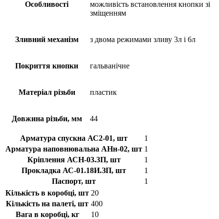
Особливості
можливість встановлення кнопки зі
зміщенням
Зливний механізм
з двома режимами зливу 3л і 6л
Покриття кнопки
гальванічне
Матеріал різьби
пластик
Довжина різьби, мм
44
Арматура спускна АС2-01, шт
1
Арматура наповнювальна АНн-02, шт
1
Кріплення АСН-03.3П, шт
1
Прокладка АС-01.18И.ЗП, шт
1
Паспорт, шт
1
Кількість в коробці, шт
20
Кількість на палеті, шт
400
Вага в коробці, кг
10