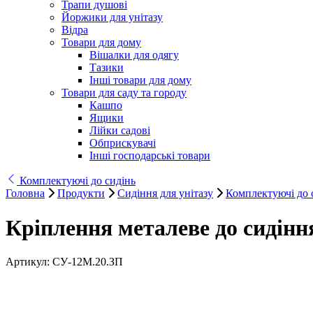
Трапи душові
Йоржики для унітазу
Відра
Товари для дому
Вішалки для одягу
Тазики
Інші товари для дому
Товари для саду та городу
Кашпо
Ящики
Лійки садові
Обприскувачі
Інші господарські товари
Комплектуючі до сидінь
Головна
Продукти
Сидіння для унітазу
Комплектуючі до 
Кріплення металеве до сидін
Артикул:
СУ-12М.20.ЗП