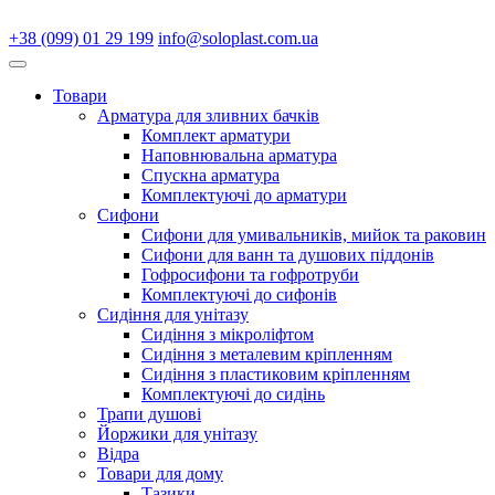
+38 (099) 01 29 199
info@soloplast.com.ua
Товари
Арматура для зливних бачків
Комплект арматури
Наповнювальна арматура
Спускна арматура
Комплектуючі до арматури
Сифони
Сифони для умивальників, мийок та раковин
Сифони для ванн та душових піддонів
Гофросифони та гофротруби
Комплектуючі до сифонів
Сидіння для унітазу
Сидіння з мікроліфтом
Сидіння з металевим кріпленням
Сидіння з пластиковим кріпленням
Комплектуючі до сидінь
Трапи душові
Йоржики для унітазу
Відра
Товари для дому
Тазики