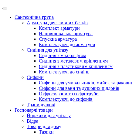
Сантехнічна група
Арматура для зливних бачків
Комплект арматури
Наповнювальна арматура
Спускна арматура
Комплектуючі до арматури
Сидіння для унітазу
Сидіння з мікроліфтом
Сидіння з металевим кріпленням
Сидіння з пластиковим кріпленням
Комплектуючі до сидінь
Сифони
Сифони для умивальників, мийок та раковин
Сифони для ванн та душових піддонів
Гофросифони та гофротруби
Комплектуючі до сифонів
Трапи душові
Господарчі товари
Йоржики для унітазу
Відра
Товари для дому
Тазики