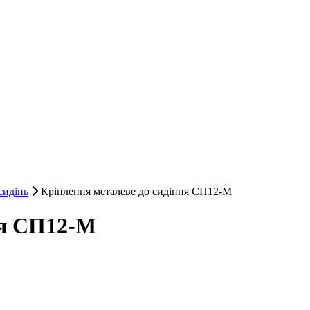
сидінь
Кріплення металеве до сидіння СП12-М
ня СП12-М