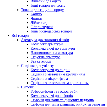
Вішалки для одягу
Інші товари для дому
Товари для саду та городу
Кашпо
Ящики
Лійки садові
Обприскувачі
Інші господарські товари
Всі товари
Арматура для зливних бачків
Комплект арматури
Комплектуючі до арматури
Наповнювальна арматура
Спускна арматура
Без категорії
Сидіння для унітазу
Комплектуючі до сидінь
Сидіння з металевим кріпленням
Сидіння з мікроліфтом
Сидіння з пластиковим кріпленням
Сифони
Гофросифони та гофротруби
Комплектуючі до сифонів
Сифони для ванн та душових піддонів
Сифони для умивальників, мийок та раковин