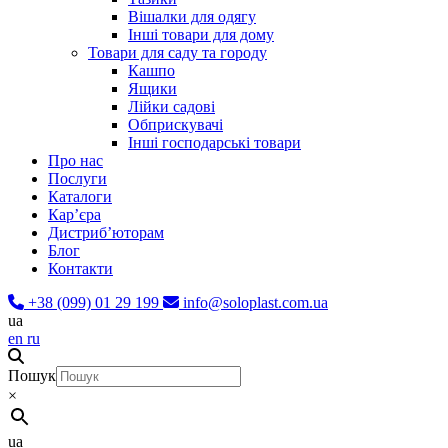
Вішалки для одягу
Інші товари для дому
Товари для саду та городу
Кашпо
Ящики
Лійки садові
Обприскувачі
Інші господарські товари
Про нас
Послуги
Каталоги
Карʼєра
Дистриб’юторам
Блог
Контакти
+38 (099) 01 29 199
info@soloplast.com.ua
ua
en
ru
Пошук
×
ua