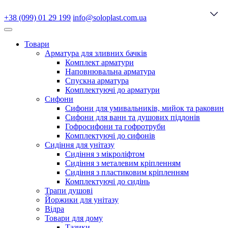
+38 (099) 01 29 199
info@soloplast.com.ua
Товари
Арматура для зливних бачків
Комплект арматури
Наповнювальна арматура
Спускна арматура
Комплектуючі до арматури
Сифони
Сифони для умивальників, мийок та раковин
Сифони для ванн та душових піддонів
Гофросифони та гофротруби
Комплектуючі до сифонів
Сидіння для унітазу
Сидіння з мікроліфтом
Сидіння з металевим кріпленням
Сидіння з пластиковим кріпленням
Комплектуючі до сидінь
Трапи душові
Йоржики для унітазу
Відра
Товари для дому
Тазики