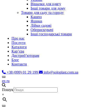
Вішалки для одягу
Інші товари для дому
Товари для саду та городу
Кашпо
Ящики
Лійки садові
Обприскувачі
Інші господарські товари
Про нас
Послуги
Каталоги
Карʼєра
Дистриб’юторам
Блог
Контакти
+38 (099) 01 29 199
info@soloplast.com.ua
ua
en
ru
Пошук
×
ua