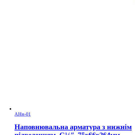
АНн-01
Наповнювальна арматура з нижнім
підведенням, G½ʺ, 75х66х264мм