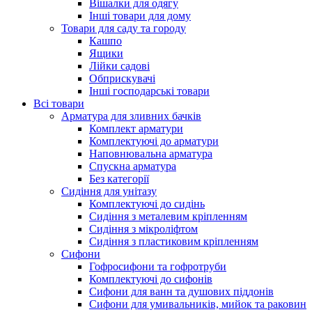
Вішалки для одягу
Інші товари для дому
Товари для саду та городу
Кашпо
Ящики
Лійки садові
Обприскувачі
Інші господарські товари
Всі товари
Арматура для зливних бачків
Комплект арматури
Комплектуючі до арматури
Наповнювальна арматура
Спускна арматура
Без категорії
Сидіння для унітазу
Комплектуючі до сидінь
Сидіння з металевим кріпленням
Сидіння з мікроліфтом
Сидіння з пластиковим кріпленням
Сифони
Гофросифони та гофротруби
Комплектуючі до сифонів
Сифони для ванн та душових піддонів
Сифони для умивальників, мийок та раковин