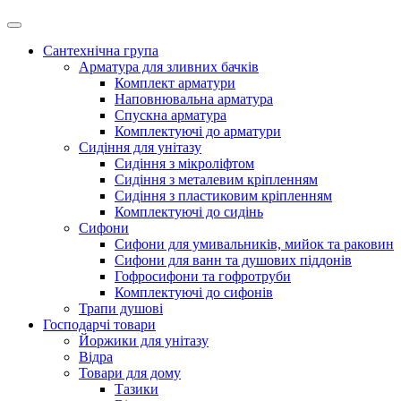
Сантехнічна група
Арматура для зливних бачків
Комплект арматури
Наповнювальна арматура
Спускна арматура
Комплектуючі до арматури
Сидіння для унітазу
Сидіння з мікроліфтом
Сидіння з металевим кріпленням
Сидіння з пластиковим кріпленням
Комплектуючі до сидінь
Сифони
Сифони для умивальників, мийок та раковин
Сифони для ванн та душових піддонів
Гофросифони та гофротруби
Комплектуючі до сифонів
Трапи душові
Господарчі товари
Йоржики для унітазу
Відра
Товари для дому
Тазики