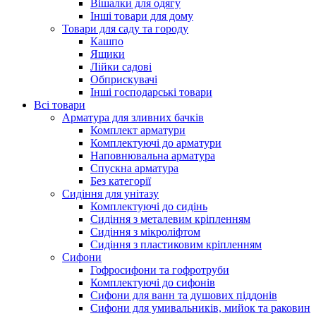
Вішалки для одягу
Інші товари для дому
Товари для саду та городу
Кашпо
Ящики
Лійки садові
Обприскувачі
Інші господарські товари
Всі товари
Арматура для зливних бачків
Комплект арматури
Комплектуючі до арматури
Наповнювальна арматура
Спускна арматура
Без категорії
Сидіння для унітазу
Комплектуючі до сидінь
Сидіння з металевим кріпленням
Сидіння з мікроліфтом
Сидіння з пластиковим кріпленням
Сифони
Гофросифони та гофротруби
Комплектуючі до сифонів
Сифони для ванн та душових піддонів
Сифони для умивальників, мийок та раковин