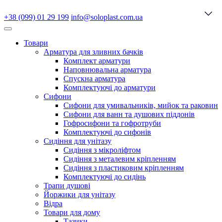
+38 (099) 01 29 199
info@soloplast.com.ua
Товари
Арматура для зливних бачків
Комплект арматури
Наповнювальна арматура
Спускна арматура
Комплектуючі до арматури
Сифони
Сифони для умивальників, мийок та раковин
Сифони для ванн та душових піддонів
Гофросифони та гофротруби
Комплектуючі до сифонів
Сидіння для унітазу
Сидіння з мікроліфтом
Сидіння з металевим кріпленням
Сидіння з пластиковим кріпленням
Комплектуючі до сидінь
Трапи душові
Йоржики для унітазу
Відра
Товари для дому
Тазики