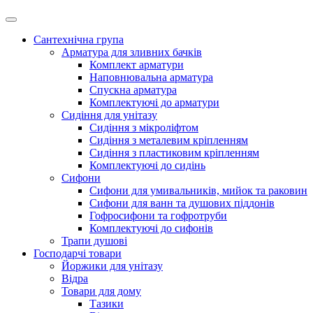
Сантехнічна група
Арматура для зливних бачків
Комплект арматури
Наповнювальна арматура
Спускна арматура
Комплектуючі до арматури
Сидіння для унітазу
Сидіння з мікроліфтом
Сидіння з металевим кріпленням
Сидіння з пластиковим кріпленням
Комплектуючі до сидінь
Сифони
Сифони для умивальників, мийок та раковин
Сифони для ванн та душових піддонів
Гофросифони та гофротруби
Комплектуючі до сифонів
Трапи душові
Господарчі товари
Йоржики для унітазу
Відра
Товари для дому
Тазики