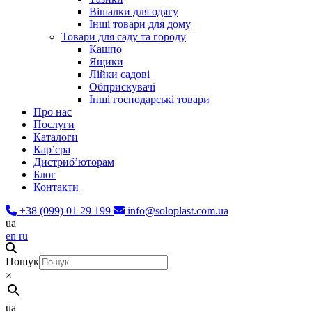
Вішалки для одягу
Інші товари для дому
Товари для саду та городу
Кашпо
Ящики
Лійки садові
Обприскувачі
Інші господарські товари
Про нас
Послуги
Каталоги
Карʼєра
Дистриб’юторам
Блог
Контакти
+38 (099) 01 29 199
info@soloplast.com.ua
ua
en
ru
Пошук
×
ua