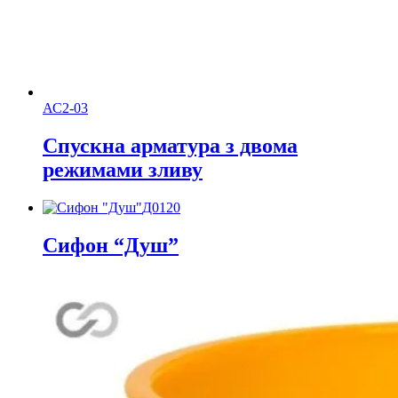
АС2-03
Спускна арматура з двома
режимами зливу
Д0120
Сифон “Душ”