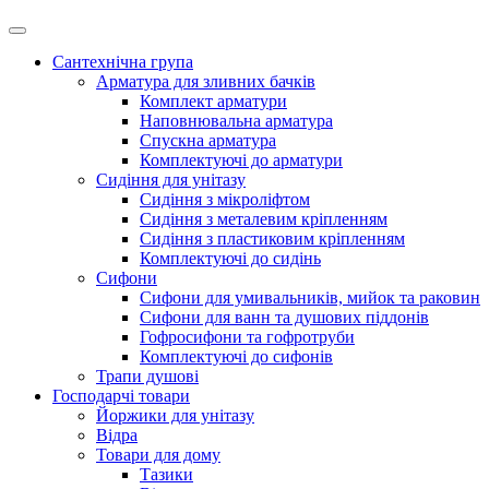
Сантехнічна група
Арматура для зливних бачків
Комплект арматури
Наповнювальна арматура
Спускна арматура
Комплектуючі до арматури
Сидіння для унітазу
Сидіння з мікроліфтом
Сидіння з металевим кріпленням
Сидіння з пластиковим кріпленням
Комплектуючі до сидінь
Сифони
Сифони для умивальників, мийок та раковин
Сифони для ванн та душових піддонів
Гофросифони та гофротруби
Комплектуючі до сифонів
Трапи душові
Господарчі товари
Йоржики для унітазу
Відра
Товари для дому
Тазики