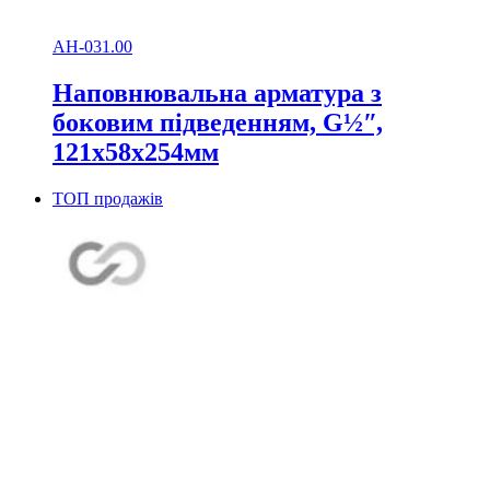
АН-031.00
Наповнювальна арматура з
боковим підведенням, G½ʺ,
121х58х254мм
ТОП продажів