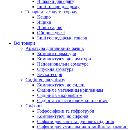
Вішалки для одягу
Інші товари для дому
Товари для саду та городу
Кашпо
Ящики
Лійки садові
Обприскувачі
Інші господарські товари
Всі товари
Арматура для зливних бачків
Комплект арматури
Комплектуючі до арматури
Наповнювальна арматура
Спускна арматура
Без категорії
Сидіння для унітазу
Комплектуючі до сидінь
Сидіння з металевим кріпленням
Сидіння з мікроліфтом
Сидіння з пластиковим кріпленням
Сифони
Гофросифони та гофротруби
Комплектуючі до сифонів
Сифони для ванн та душових піддонів
Сифони для умивальників, мийок та раковин