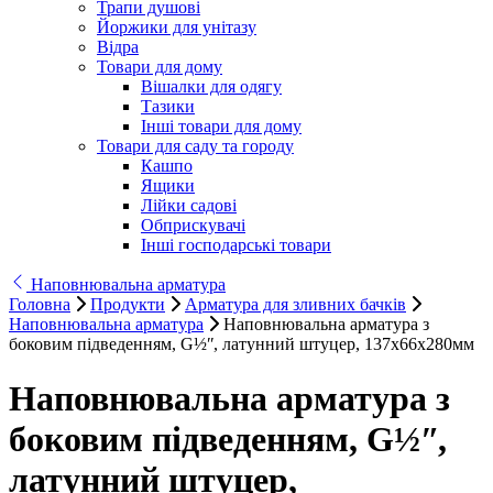
Трапи душові
Йоржики для унітазу
Відра
Товари для дому
Вішалки для одягу
Тазики
Інші товари для дому
Товари для саду та городу
Кашпо
Ящики
Лійки садові
Обприскувачі
Інші господарські товари
Наповнювальна арматура
Головна
Продукти
Арматура для зливних бачків
Наповнювальна арматура
Наповнювальна арматура з
боковим підведенням, G½ʺ, латунний штуцер, 137х66х280мм
Наповнювальна арматура з
боковим підведенням, G½ʺ,
латунний штуцер,