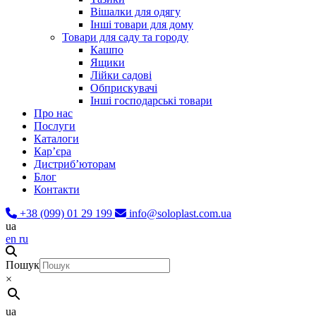
Вішалки для одягу
Інші товари для дому
Товари для саду та городу
Кашпо
Ящики
Лійки садові
Обприскувачі
Інші господарські товари
Про нас
Послуги
Каталоги
Карʼєра
Дистриб’юторам
Блог
Контакти
+38 (099) 01 29 199
info@soloplast.com.ua
ua
en
ru
Пошук
×
ua