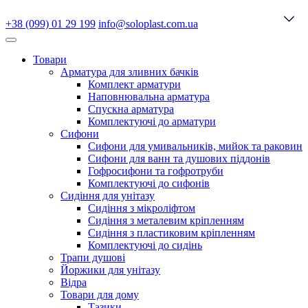
+38 (099) 01 29 199
info@soloplast.com.ua
Товари
Арматура для зливних бачків
Комплект арматури
Наповнювальна арматура
Спускна арматура
Комплектуючі до арматури
Сифони
Сифони для умивальників, мийок та раковин
Сифони для ванн та душових піддонів
Гофросифони та гофротруби
Комплектуючі до сифонів
Сидіння для унітазу
Сидіння з мікроліфтом
Сидіння з металевим кріпленням
Сидіння з пластиковим кріпленням
Комплектуючі до сидінь
Трапи душові
Йоржики для унітазу
Відра
Товари для дому
Тазики