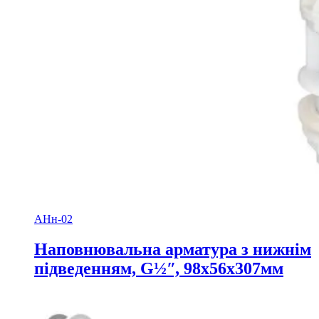
АНн-02
Наповнювальна арматура з нижнім
підведенням, G½ʺ, 98х56х307мм