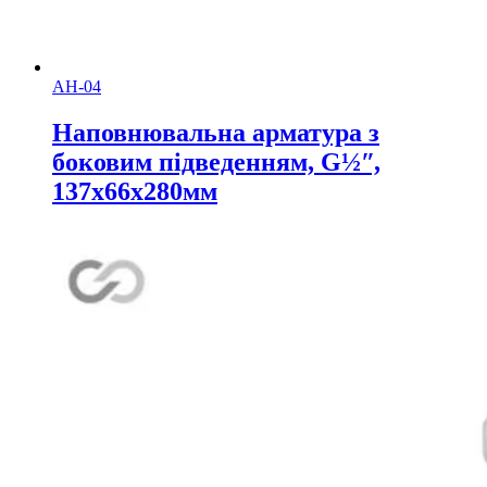
АН-04
Наповнювальна арматура з
боковим підведенням, G½ʺ,
137х66х280мм