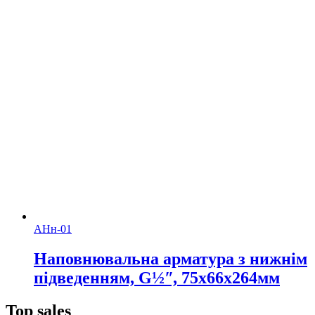
АНн-01
Наповнювальна арматура з нижнім
підведенням, G½ʺ, 75х66х264мм
Top sales