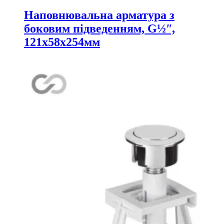
Наповнювальна арматура з
боковим підведенням, G½ʺ,
121х58х254мм