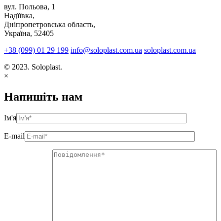
вул. Польова, 1
Надїївка,
Дніпропетровська область,
Україна, 52405
+38 (099) 01 29 199
info@soloplast.com.ua
soloplast.com.ua
© 2023. Soloplast.
×
Напишіть нам
Ім'я
E-mail