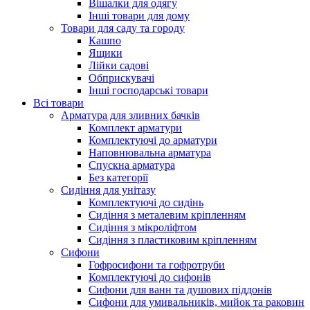
Вішалки для одягу
Інші товари для дому
Товари для саду та городу
Кашпо
Ящики
Лійки садові
Обприскувачі
Інші господарські товари
Всі товари
Арматура для зливних бачків
Комплект арматури
Комплектуючі до арматури
Наповнювальна арматура
Спускна арматура
Без категорії
Сидіння для унітазу
Комплектуючі до сидінь
Сидіння з металевим кріпленням
Сидіння з мікроліфтом
Сидіння з пластиковим кріпленням
Сифони
Гофросифони та гофротруби
Комплектуючі до сифонів
Сифони для ванн та душових піддонів
Сифони для умивальників, мийок та раковин