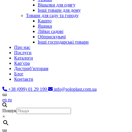
Вішалки для одягу
Інші товари для дому
Товари для саду та городу
Кашпо
Ящики
Лійки садові
Обприскувачі
Інші господарські товари
Про нас
Послуги
Каталоги
Карʼєра
Дистриб’юторам
Блог
Контакти
+38 (099) 01 29 199
info@soloplast.com.ua
ua
en
ru
Пошук
×
ua