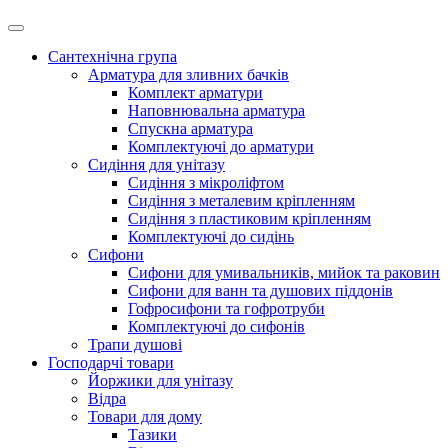
Сантехнічна група
Арматура для зливних бачків
Комплект арматури
Наповнювальна арматура
Спускна арматура
Комплектуючі до арматури
Сидіння для унітазу
Сидіння з мікроліфтом
Сидіння з металевим кріпленням
Сидіння з пластиковим кріпленням
Комплектуючі до сидінь
Сифони
Сифони для умивальників, мийок та раковин
Сифони для ванн та душових піддонів
Гофросифони та гофротруби
Комплектуючі до сифонів
Трапи душові
Господарчі товари
Йоржики для унітазу
Відра
Товари для дому
Тазики