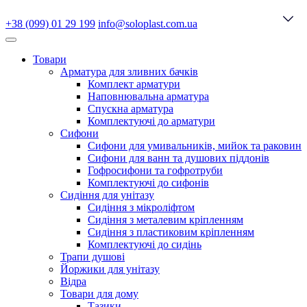
+38 (099) 01 29 199
info@soloplast.com.ua
Товари
Арматура для зливних бачків
Комплект арматури
Наповнювальна арматура
Спускна арматура
Комплектуючі до арматури
Сифони
Сифони для умивальників, мийок та раковин
Сифони для ванн та душових піддонів
Гофросифони та гофротруби
Комплектуючі до сифонів
Сидіння для унітазу
Сидіння з мікроліфтом
Сидіння з металевим кріпленням
Сидіння з пластиковим кріпленням
Комплектуючі до сидінь
Трапи душові
Йоржики для унітазу
Відра
Товари для дому
Тазики