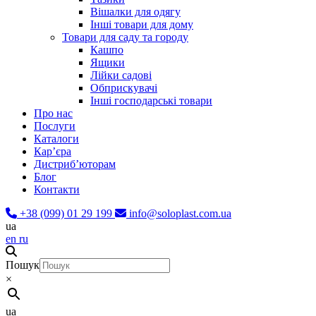
Вішалки для одягу
Інші товари для дому
Товари для саду та городу
Кашпо
Ящики
Лійки садові
Обприскувачі
Інші господарські товари
Про нас
Послуги
Каталоги
Карʼєра
Дистриб’юторам
Блог
Контакти
+38 (099) 01 29 199
info@soloplast.com.ua
ua
en
ru
Пошук
×
ua