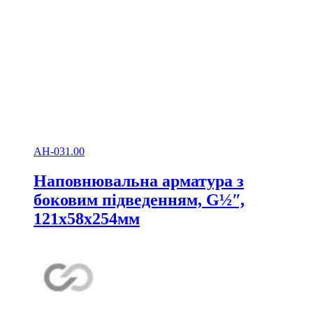
АН-031.00
Наповнювальна арматура з
боковим підведенням, G½ʺ,
121х58х254мм