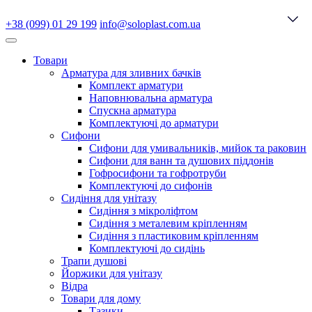
+38 (099) 01 29 199
info@soloplast.com.ua
Товари
Арматура для зливних бачків
Комплект арматури
Наповнювальна арматура
Спускна арматура
Комплектуючі до арматури
Сифони
Сифони для умивальників, мийок та раковин
Сифони для ванн та душових піддонів
Гофросифони та гофротруби
Комплектуючі до сифонів
Сидіння для унітазу
Сидіння з мікроліфтом
Сидіння з металевим кріпленням
Сидіння з пластиковим кріпленням
Комплектуючі до сидінь
Трапи душові
Йоржики для унітазу
Відра
Товари для дому
Тазики