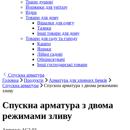
Трапи душові
Йоржики для унітазу
Відра
Товари для дому
Вішалки для одягу
Тазики
Інші товари для дому
Товари для саду та городу
Кашпо
Ящики
Лійки садові
Обприскувачі
Інші господарські товари
Спускна арматура
Головна
Продукти
Арматура для зливних бачків
Спускна арматура
Спускна арматура з двома режимами
зливу
Спускна арматура з двома
режимами зливу
Артикул:
АС2-03