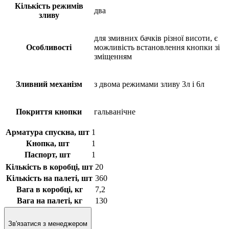
Кількість режимів
два
зливу
для змивних бачків різної висоти, є
Особливості
можливість встановлення кнопки зі
зміщенням
Зливний механізм
з двома режимами зливу 3л і 6л
Покриття кнопки
гальванічне
Арматура спускна, шт
1
Кнопка, шт
1
Паспорт, шт
1
Кількість в коробці, шт
20
Кількість на палеті, шт
360
Вага в коробці, кг
7,2
Вага на палеті, кг
130
Зв'язатися з менеджером