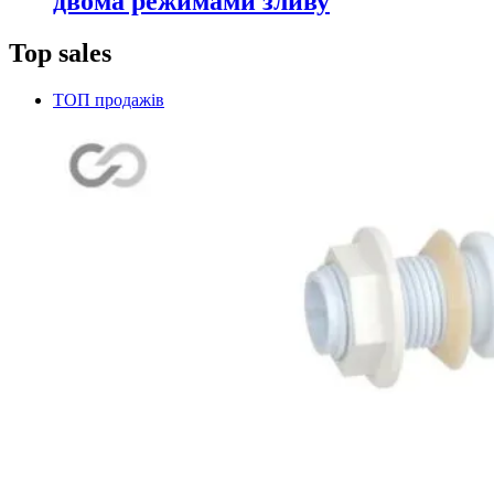
двома режимами зливу
Top sales
ТОП продажів