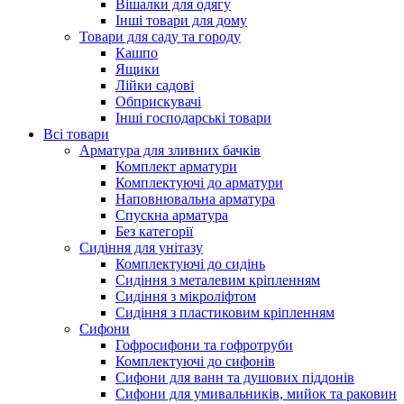
Вішалки для одягу
Інші товари для дому
Товари для саду та городу
Кашпо
Ящики
Лійки садові
Обприскувачі
Інші господарські товари
Всі товари
Арматура для зливних бачків
Комплект арматури
Комплектуючі до арматури
Наповнювальна арматура
Спускна арматура
Без категорії
Сидіння для унітазу
Комплектуючі до сидінь
Сидіння з металевим кріпленням
Сидіння з мікроліфтом
Сидіння з пластиковим кріпленням
Сифони
Гофросифони та гофротруби
Комплектуючі до сифонів
Сифони для ванн та душових піддонів
Сифони для умивальників, мийок та раковин