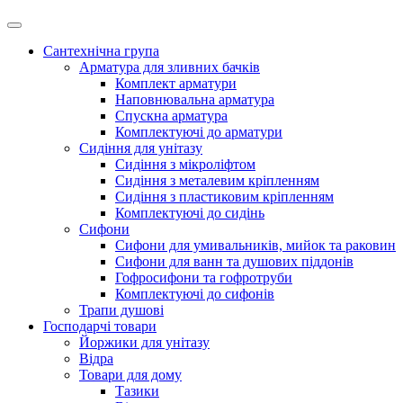
Сантехнічна група
Арматура для зливних бачків
Комплект арматури
Наповнювальна арматура
Спускна арматура
Комплектуючі до арматури
Сидіння для унітазу
Сидіння з мікроліфтом
Сидіння з металевим кріпленням
Сидіння з пластиковим кріпленням
Комплектуючі до сидінь
Сифони
Сифони для умивальників, мийок та раковин
Сифони для ванн та душових піддонів
Гофросифони та гофротруби
Комплектуючі до сифонів
Трапи душові
Господарчі товари
Йоржики для унітазу
Відра
Товари для дому
Тазики