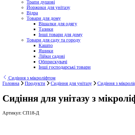
Трапи душові
Йоржики для унітазу
Відра
Товари для дому
Вішалки для одягу
Тазики
Інші товари для дому
Товари для саду та городу
Кашпо
Ящики
Лійки садові
Обприскувачі
Інші господарські товари
Сидіння з мікроліфтом
Головна
Продукти
Сидіння для унітазу
Сидіння з мікрол
Сидіння для унітазу з мікрол
Артикул:
СП18-Д