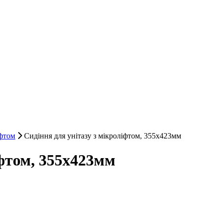
іфтом
Сидіння для унітазу з мікроліфтом, 355х423мм
іфтом, 355х423мм