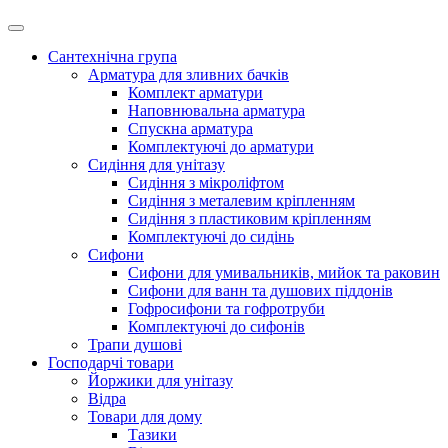
Сантехнічна група
Арматура для зливних бачків
Комплект арматури
Наповнювальна арматура
Спускна арматура
Комплектуючі до арматури
Сидіння для унітазу
Сидіння з мікроліфтом
Сидіння з металевим кріпленням
Сидіння з пластиковим кріпленням
Комплектуючі до сидінь
Сифони
Сифони для умивальників, мийок та раковин
Сифони для ванн та душових піддонів
Гофросифони та гофротруби
Комплектуючі до сифонів
Трапи душові
Господарчі товари
Йоржики для унітазу
Відра
Товари для дому
Тазики