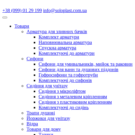
+38 (099) 01 29 199
info@soloplast.com.ua
Товари
Арматура для зливних бачків
Комплект арматури
Наповнювальна арматура
Спускна арматура
Комплектуючі до арматури
Сифони
Сифони для умивальників, мийок та раковин
Сифони для ванн та душових піддонів
Гофросифони та гофротруби
Комплектуючі до сифонів
Сидіння для унітазу
Сидіння з мікроліфтом
Сидіння з металевим кріпленням
Сидіння з пластиковим кріпленням
Комплектуючі до сидінь
Трапи душові
Йоржики для унітазу
Відра
Товари для дому
Тазики