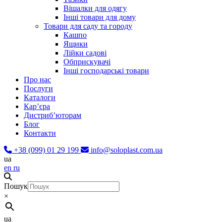
Вішалки для одягу
Інші товари для дому
Товари для саду та городу
Кашпо
Ящики
Лійки садові
Обприскувачі
Інші господарські товари
Про нас
Послуги
Каталоги
Карʼєра
Дистриб’юторам
Блог
Контакти
+38 (099) 01 29 199
info@soloplast.com.ua
ua
en
ru
Пошук
×
ua