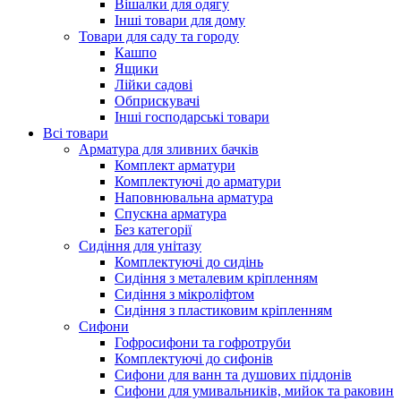
Вішалки для одягу
Інші товари для дому
Товари для саду та городу
Кашпо
Ящики
Лійки садові
Обприскувачі
Інші господарські товари
Всі товари
Арматура для зливних бачків
Комплект арматури
Комплектуючі до арматури
Наповнювальна арматура
Спускна арматура
Без категорії
Сидіння для унітазу
Комплектуючі до сидінь
Сидіння з металевим кріпленням
Сидіння з мікроліфтом
Сидіння з пластиковим кріпленням
Сифони
Гофросифони та гофротруби
Комплектуючі до сифонів
Сифони для ванн та душових піддонів
Сифони для умивальників, мийок та раковин