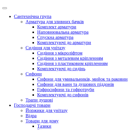
Сантехнічна група
Арматура для зливних бачків
Комплект арматури
Наповнювальна арматура
Спускна арматура
Комплектуючі до арматури
Сидіння для унітазу
Сидіння з мікроліфтом
Сидіння з металевим кріпленням
Сидіння з пластиковим кріпленням
Комплектуючі до сидінь
Сифони
Сифони для умивальників, мийок та раковин
Сифони для ванн та душових піддонів
Гофросифони та гофротруби
Комплектуючі до сифонів
Трапи душові
Господарчі товари
Йоржики для унітазу
Відра
Товари для дому
Тазики