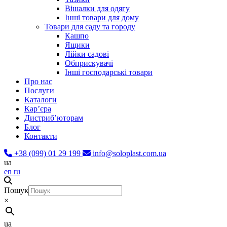
Вішалки для одягу
Інші товари для дому
Товари для саду та городу
Кашпо
Ящики
Лійки садові
Обприскувачі
Інші господарські товари
Про нас
Послуги
Каталоги
Карʼєра
Дистриб’юторам
Блог
Контакти
+38 (099) 01 29 199
info@soloplast.com.ua
ua
en
ru
Пошук
×
ua