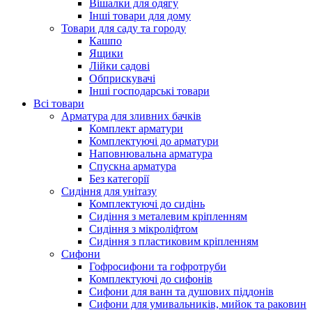
Вішалки для одягу
Інші товари для дому
Товари для саду та городу
Кашпо
Ящики
Лійки садові
Обприскувачі
Інші господарські товари
Всі товари
Арматура для зливних бачків
Комплект арматури
Комплектуючі до арматури
Наповнювальна арматура
Спускна арматура
Без категорії
Сидіння для унітазу
Комплектуючі до сидінь
Сидіння з металевим кріпленням
Сидіння з мікроліфтом
Сидіння з пластиковим кріпленням
Сифони
Гофросифони та гофротруби
Комплектуючі до сифонів
Сифони для ванн та душових піддонів
Сифони для умивальників, мийок та раковин