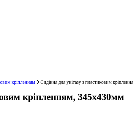
ковим кріпленням
Сидіння для унітазу з пластиковим кріпленн
ковим кріпленням, 345х430мм