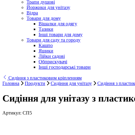
Трапи душові
Йоржики для унітазу
Відра
Товари для дому
Вішалки для одягу
Тазики
Інші товари для дому
Товари для саду та городу
Кашпо
Ящики
Лійки садові
Обприскувачі
Інші господарські товари
Сидіння з пластиковим кріпленням
Головна
Продукти
Сидіння для унітазу
Сидіння з пласти
Сидіння для унітазу з пласти
Артикул:
СП5