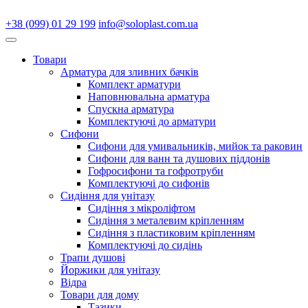
+38 (099) 01 29 199
info@soloplast.com.ua
Товари
Арматура для зливних бачків
Комплект арматури
Наповнювальна арматура
Спускна арматура
Комплектуючі до арматури
Сифони
Сифони для умивальників, мийок та раковин
Сифони для ванн та душових піддонів
Гофросифони та гофротруби
Комплектуючі до сифонів
Сидіння для унітазу
Сидіння з мікроліфтом
Сидіння з металевим кріпленням
Сидіння з пластиковим кріпленням
Комплектуючі до сидінь
Трапи душові
Йоржики для унітазу
Відра
Товари для дому
Тазики